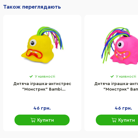
Також переглядають
У наявності
У наявності
Дитяча іграшка-антистрес
Дитяча іграшка-ант
"Монстрик" Bambi
"Монстрик" Ba
FG231109065Q(Yellow) звук та
FG231109065Q(Pink) 
світло, 5 см
світло, 5 см
46 грн.
46 грн.
Купити
Купити