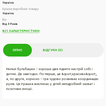
Україна
Країна-виробник товару
Україна
Вік
Від 3 Років
ВСІ ХАРАКТЕРИСТИКИ
ОПИС
ВІДГУКИ (0)
Мильні бульбашки - хороша ідея підняти настрій собі і
дитині. Де завгодно. По-перше, це &quot;красиво&quot;,
а, по-друге, корисно - гра чудово розвиває координацію
рухів. Ця іграшка викликає у дітей непідробний захват і
позитивні емоції.