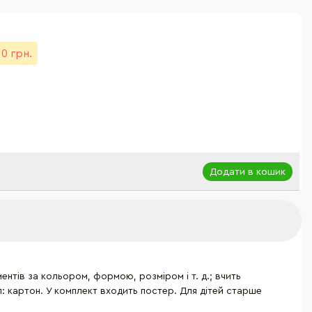
10 грн.
Додати в кошик
ентів за кольором, формою, розміром і т. д.; вчить
л: картон. У комплект входить постер. Для дітей старше