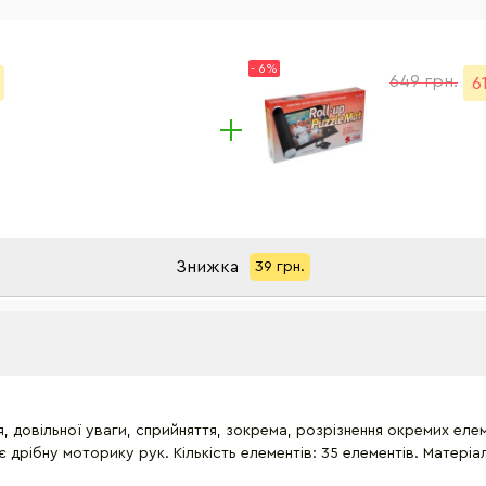
- 6%
649 грн.
6
Знижка
39 грн.
, довільної уваги, сприйняття, зокрема, розрізнення окремих елем
 дрібну моторику рук. Кількість елементів: 35 елементів. Матеріа