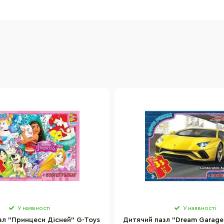
У наявності
У наявності
зл "Принцеси Дісней" G-Toys
Дитячий пазл "Dream Garage