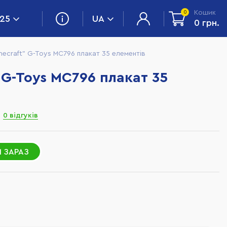
Кошик
0
 25
UA
0 грн.
necraft" G-Toys MC796 плакат 35 елементів
 G-Toys MC796 плакат 35
0 відгуків
 ЗАРАЗ