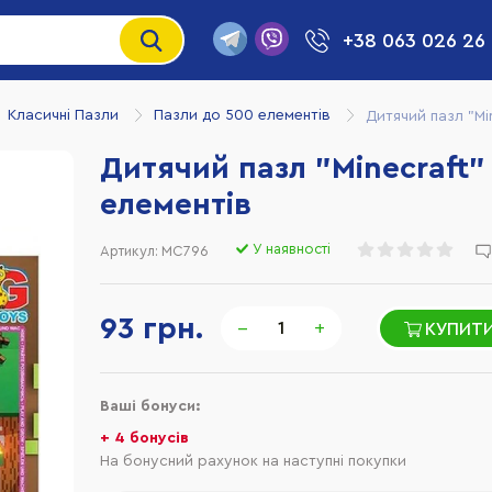
+38 063 026 26
Класичні Пазли
Пазли до 500 елементів
Дитячий пазл "Mi
Дитячий пазл "Minecraft"
елементів
У наявності
Артикул:
MC796
93 грн.
−
+
КУПИТИ
Ваші бонуси:
+ 4 бонусів
На бонусний рахунок на наступні покупки