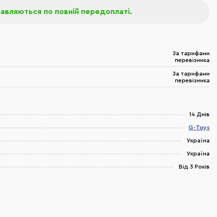
равляються по повній передоплаті.
За тарифами
перевізника
За тарифами
перевізника
14 Днів
G-Toys
Україна
Україна
Від 3 Років