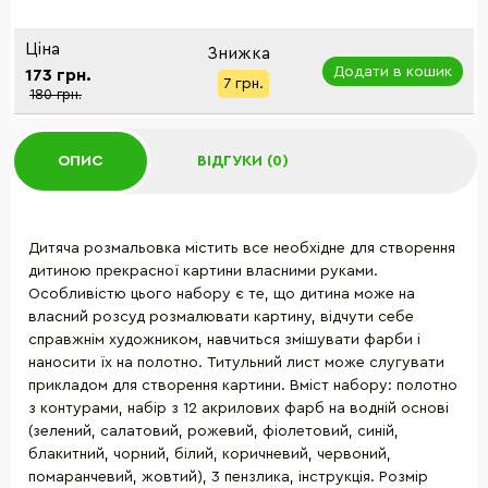
Ціна
Знижка
Додати в кошик
173 грн.
7 грн.
180 грн.
ОПИС
ВІДГУКИ (0)
Дитяча розмальовка містить все необхідне для створення
дитиною прекрасної картини власними руками.
Особливістю цього набору є те, що дитина може на
власний розсуд розмалювати картину, відчути себе
справжнім художником, навчиться змішувати фарби і
наносити їх на полотно. Титульний лист може слугувати
прикладом для створення картини. Вміст набору: полотно
з контурами, набір з 12 акрилових фарб на водній основі
(зелений, салатовий, рожевий, фіолетовий, синій,
блакитний, чорний, білий, коричневий, червоний,
помаранчевий, жовтий), 3 пензлика, інструкція. Розмір