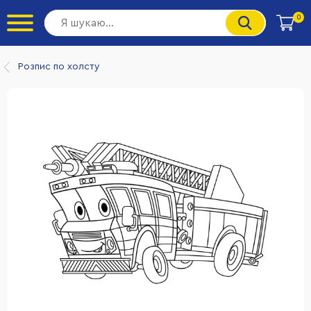
0
Розпис по холсту