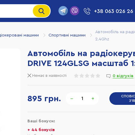
+38 063 026 26
Автомобіль на раді
діокеровані машини
Спортивні машини
2.4Ghz
Автомобіль на радіокеру
DRIVE 124GLSG масштаб 1:
Немає в наявності
0 відгуків
895 грн.
СПОВІ
−
+
З'
Ваші бонуси:
+ 44 бонусів