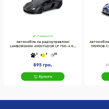
У наявності
Автомобіль на радіоуправлінні
Автомобіль 
LAMBORGHINI AVENTADOR LP 700-4 KS
19599OB 1:
DRIVE 124GLBB світяться фари
3
5
25
895 грн.
6
Купити