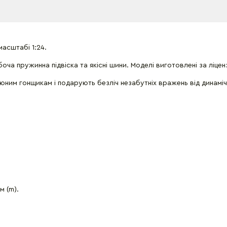
масштабі 1:24.
боча пружинна підвіска та якісні шини. Моделі виготовлені за ліц
юним гонщикам і подарують безліч незабутніх вражень від динаміч
м (m).