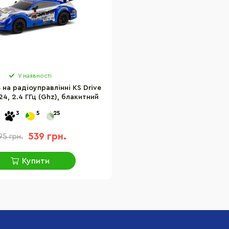
У наявності
на радіоуправлінні KS Drive
24, 2.4 ГГц (Ghz), блакитний
3
5
25
539 грн.
95 грн.
Купити