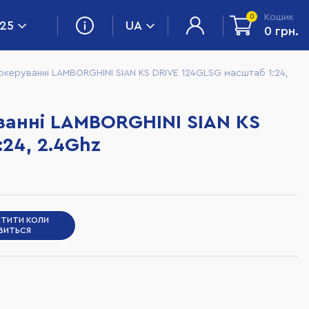
Кошик
0
 25
UA
0 грн.
океруванні LAMBORGHINI SIAN KS DRIVE 124GLSG масштаб 1:24,
ванні LAMBORGHINI SIAN KS
24, 2.4Ghz
СТИТИ КОЛИ
ЯВИТЬСЯ