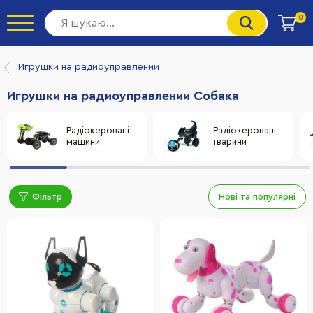
0
Игрушки на радиоуправлении
Игрушки на радиоуправлении Cобака
Радіокеровані
Радіокеровані
машини
тварини
Фільтр
Нові та популярні