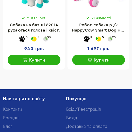
У наявності
У наявності
Собака на бат-ці 8201A
Робот-собака р /к
рухаються голова і хвіст.
HappyCow Smart Dog HC-
777-338p
3
5
25
3
5
25
940 грн.
1 697 грн.
Купити
Купити
Навігація по сайту
Покупцю
Контакти
Вхід/Реєстрація
Бренди
Вихід
Блог
Доставка та оплата