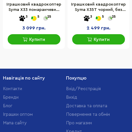
Іграшковий квадрокоптер
Іграшковий квадрокоптер
Syma X33 помаранчевий,
Syma X35T чорний, без
без камери
камери
3
5
25
3
5
25
3 099 грн.
2 499 грн.
Купити
Купити
Навігація по сайту
Покупцю
Контакти
Вхід/Реєстрація
Бренди
Вихід
Блог
Доставка та оплата
Іграшки оптом
Повернення та обмін
Мапа сайту
Про магазин
Кредит