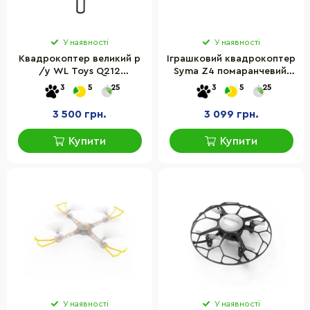
У наявності
У наявності
Квадрокоптер великий р
Іграшковий квадрокоптер
/у WL Toys Q212
Syma Z4 помаранчевий,
Spaceship з барометром
без камери
3
5
25
3
5
25
3 500 грн.
3 099 грн.
Купити
Купити
У наявності
У наявності