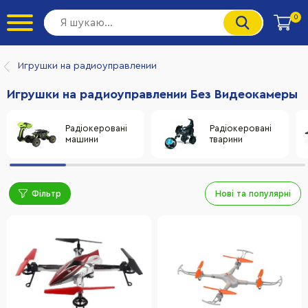
0
Игрушки на радиоуправлении
Игрушки на радиоуправлении Без Видеокамеры
Радіокеровані
Радіокеровані
машини
тварини
Фільтр
Нові та популярні