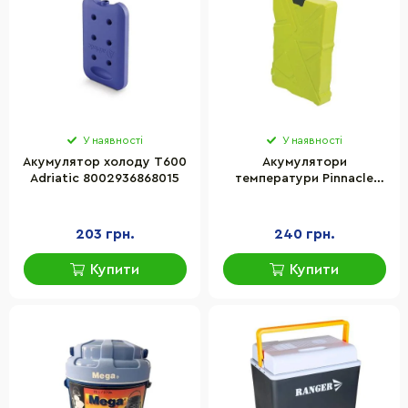
У наявності
У наявності
Акумулятор холоду T600
Акумулятори
Adriatic 8002936868015
температури Pinnacle
8906053360486GREEN,
лайм
203 грн.
240 грн.
Купити
Купити