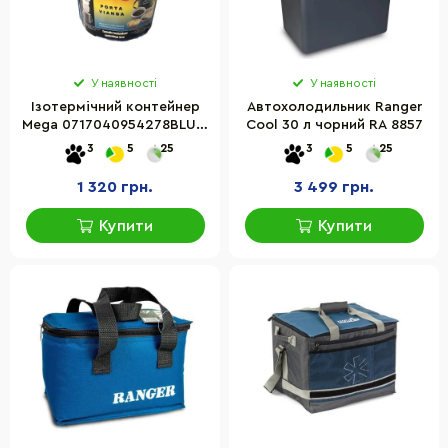
У наявності
У наявності
Ізотермічний контейнер
Автохолодильник Ranger
Mega 0717040954278BLUE,
Cool 30 л чорний RA 8857
2,6 л
3
5
25
3
5
25
1 320 грн.
3 499 грн.
Купити
Купити