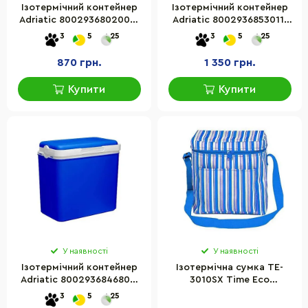
Ізотермічний контейнер
Ізотермічний контейнер
Adriatic 8002936802002,
Adriatic 8002936853011,
10 л, синій
24 л, сірий
3
5
25
3
5
25
870 грн.
1 350 грн.
Купити
Купити
У наявності
У наявності
Ізотермічний контейнер
Ізотермічна сумка TE-
Adriatic 8002936846808,
3010SX Time Eco
24 л, синій
80033116820639BLUE, 10 л,
3
5
25
синя