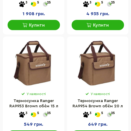
20 л
3
5
25
3
5
25
1 908 грн.
4 935 грн.
Купити
Купити
У наявності
У наявності
Термосумка Ranger
Термосумка Ranger
RA9953 Brown об`єм 15 л
RA9954 Brown об`єм 20 л
3
5
25
3
5
25
549 грн.
649 грн.