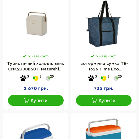
У наявності
У наявності
Туристичний холодильник
Ізотермічна сумка TE-
CNK2300BS011 Naturehike
1626 Time Eco
6976023925665, 24 л,
4820211101312_1 синій 26 л
3
5
25
3
5
25
бежевий
2 670 грн.
735 грн.
Купити
Купити