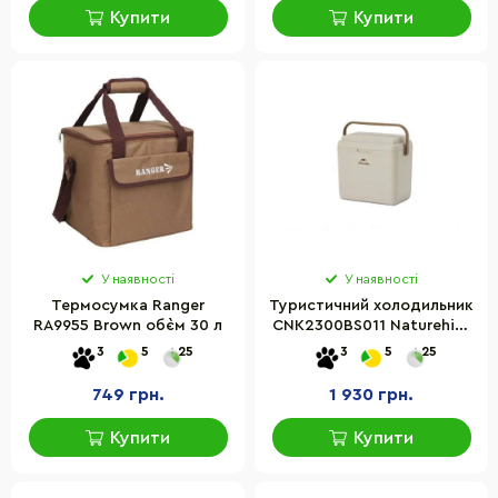
Купити
Купити
У наявності
У наявності
Термосумка Ranger
Туристичний холодильник
RA9955 Brown об`єм 30 л
CNK2300BS011 Naturehike
6976023925672, 13 л,
3
5
25
3
5
25
бежевий
749 грн.
1 930 грн.
Купити
Купити