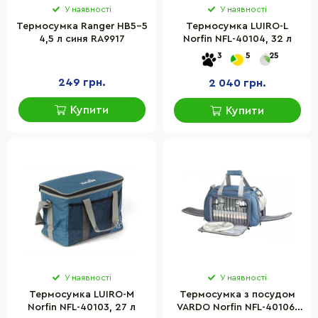
У наявності
У наявності
Термосумка Ranger HB5-5
Термосумка LUIRO-L
4,5 л синя RA9917
Norfin NFL-40104, 32 л
3
5
25
249 грн.
2 040 грн.
Купити
Купити
У наявності
У наявності
Термосумка LUIRO-M
Термосумка з посудом
Norfin NFL-40103, 27 л
VARDO Norfin NFL-40106,