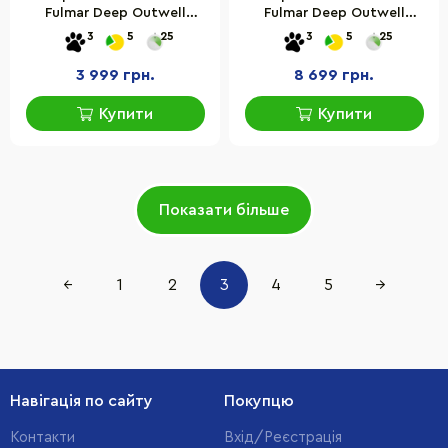
Fulmar Deep Outwell
Fulmar Deep Outwell
929018 Blue 52,5х27х28,5
928947 Blue 64х44х40 см
3
5
25
3
5
25
см 20 л
60 л
3 999 грн.
8 699 грн.
Купити
Купити
Показати більше
←
1
2
3
4
5
→
Навігація по сайту
Покупцю
Контакти
Вхід/Реєстрація