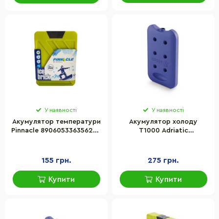
У наявності
У наявності
Акумулятор температури
Акумулятор холоду
Pinnacle 8906053363562_1,
T1000 Adriatic
салатовий
8002936171009
155 грн.
275 грн.
Купити
Купити