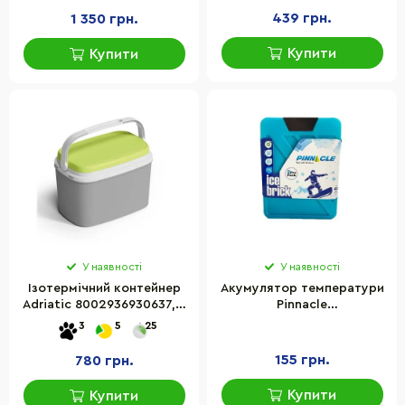
439 грн.
1 350 грн.
Купити
Купити
У наявності
У наявності
Ізотермічний контейнер
Акумулятор температури
Adriatic 8002936930637, 6
Pinnacle
л, сірий із салатовим
8906053363562_2,
3
5
25
бірюзовий
155 грн.
780 грн.
Купити
Купити