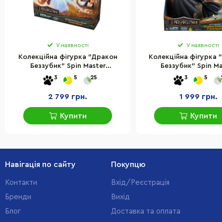
У наявності
У наявності
Колекційна фігурка "Дракон
Колекційна фігурка 
Беззубик" Spin Master
Беззубик" Spin Ma
SM66664/6072541 дихаючий
SM66662/9580 зі зв
3
5
25
3
5
вогнем
ефектами
2 799 грн.
1 999 грн.
Купити
Купити
Навігація по сайту
Покупцю
Контакти
Вхід/Реєстрація
Бренди
Вихід
Блог
Доставка та оплата