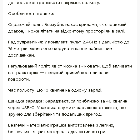
дозволяє контролювати напрямок польоту.
Особливості іграшки:
Справжній політ: Беззубик махає крилами, як справжній
дракон, і може літати на відкритому просторі чи в залі.
Радіоуправління: У комплекті пульт 2.4GHz з дальністю до
76 метрів, яким легко керувати навіть найменшим
дослідникам.
Регульований політ: Хвіст можна змінювати, щоб впливати
на траєкторію — швидкий прямий політ чи плавні
повороти.
Час польоту: До 10 хвилин на одному заряді.
Швидка зарядка: Заряджається приблизно за 40 хвилин
через USB-C. Упаковка служить зарядною станцією, що
зручно для зберігання та подальших пригод.
Безпечні матеріали: Іграшка виготовлена з легких,
безпечних і міцних матеріалів для активної гри.