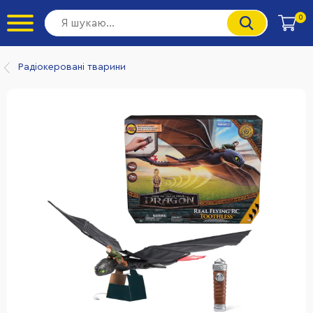
0
Радіокеровані тварини