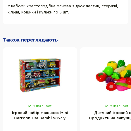
У наборі: хрестоподібна основа з двох частин, стержні,
кільця, кошики і кульки по 5 шт.
Також переглядають
У наявності
У наявності
Ігровий набір машинок Mini
Дитячий ігровий 
Cartoon Car Bambi 5857 у
Продукти на липучц
наборі 10 шт
2018 В-2 з дощечк
ножиком