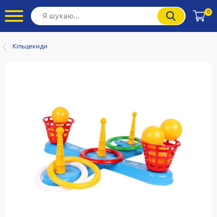
0
Кільцекиди