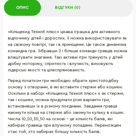
ОПИС
ВІДГУКИ (0)
«Кільцекид ТехноК плюс» цікава іграшка для активного
відпочинку дітей і дорослих. Її можна використовувати як
на свіжому повітрі, так і в приміщенні. Це також динамічна
командна гра. Зібравши 2 і більше команди гравців можна
влаштувати змагання. Такі активні ігри тренують у дітей
дрібну моторику, спритність і влучність, виховують
лідерські якості та цілеспрямованість.
Перед початком гри необхідно зібрати хрестоподібну
основу з отворами, в які вставити стержні або кошики.
Оскільки в наборі «Кільцекид ТехноК плюс» є як стержні,
так і кошики, можна придумати різні варіанти гри,
встановивши їх в різному поєднанні. Завдання гравця
накинути кільця на стержні або закинути кульку в кошик.
Числа 10,20,30,50 на основі - це кількість балів, які
набирає гравець при влучному попаданні. Переможцем
стає той, хто набирає більшу кількість балів.