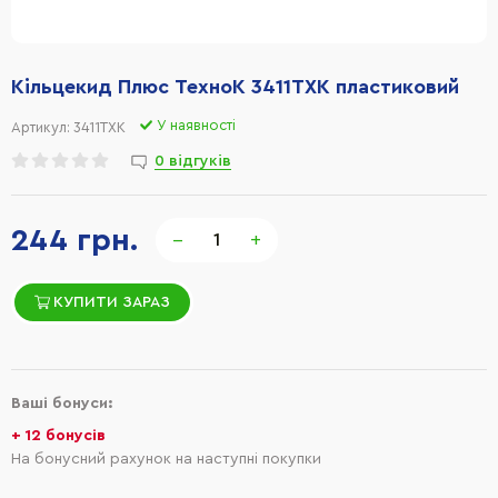
Кільцекид Плюс ТехноК 3411TXK пластиковий
У наявності
Артикул:
3411TXK
0 відгуків
244 грн.
−
+
КУПИТИ ЗАРАЗ
Ваші бонуси:
+ 12 бонусів
На бонусний рахунок на наступні покупки