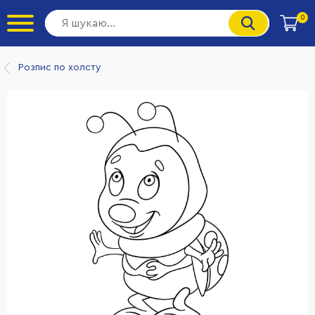
0
Розпис по холсту