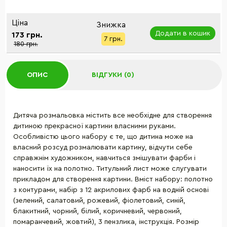
Ціна
Знижка
Додати в кошик
173 грн.
7 грн.
180 грн.
ОПИС
ВІДГУКИ (0)
Дитяча розмальовка містить все необхідне для створення
дитиною прекрасної картини власними руками.
Особливістю цього набору є те, що дитина може на
власний розсуд розмалювати картину, відчути себе
справжнім художником, навчиться змішувати фарби і
наносити їх на полотно. Титульний лист може слугувати
прикладом для створення картини. Вміст набору: полотно
з контурами, набір з 12 акрилових фарб на водній основі
(зелений, салатовий, рожевий, фіолетовий, синій,
блакитний, чорний, білий, коричневий, червоний,
помаранчевий, жовтий), 3 пензлика, інструкція. Розмір