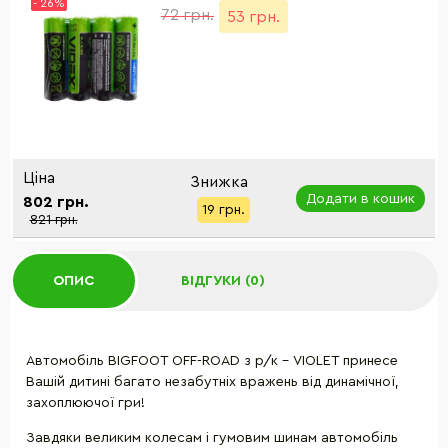
- 26%
72 грн.
53 грн.
Ціна
Знижка
Додати в кошик
802 грн.
19 грн.
821 грн.
ОПИС
ВІДГУКИ (0)
Автомобіль BIGFOOT OFF-ROAD з р/к - VIOLET принесе
Вашій дитині багато незабутніх вражень від динамічної,
захоплюючої гри!
Завдяки великим колесам і гумовим шинам автомобіль