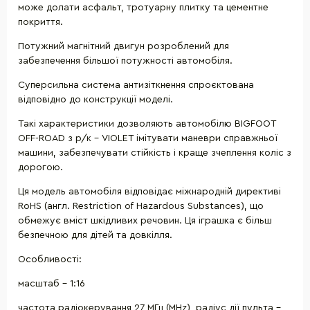
може долати асфальт, тротуарну плитку та цементне
покриття.
Потужний магнітний двигун розроблений для
забезпечення більшої потужності автомобіля.
Суперсильна система антизіткнення спроєктована
відповідно до конструкції моделі.
Такі характеристики дозволяють автомобілю BIGFOOT
OFF-ROAD з р/к - VIOLET імітувати маневри справжньої
машини, забезпечувати стійкість і краще зчеплення коліс з
дорогою.
Ця модель автомобіля відповідає міжнародній директиві
RoHS (англ. Restriction of Hazardous Substances), що
обмежує вміст шкідливих речовин. Ця іграшка є більш
безпечною для дітей та довкілля.
Особливості:
масштаб - 1:16
частота радіокерування 27 МГц (MHz), радіус дії пульта -