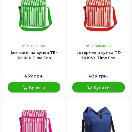
У наявності
У наявності
Ізотермічна сумка TE-
Ізотермічна сумка TE-
3010SX Time Eco
3010SX Time Eco
8033116820639GREEN 10 л,
8033116820639RED 10 л,
зелена
червона
439 грн.
439 грн.
Купити
Купити