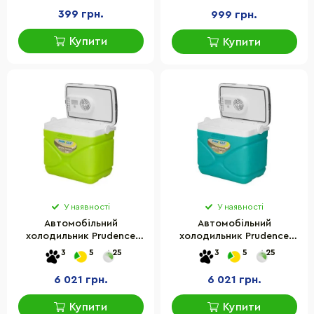
399 грн.
999 грн.
Купити
Купити
У наявності
У наявності
Автомобільний
Автомобільний
холодильник Prudence
холодильник Prudence
Pinnacle
Pinnacle
3
5
25
3
5
25
8906053362008LIME,
8906053362008TURQUOISE,
12/240V, 30 л
12/240V, 30 л, бірюзовий
6 021 грн.
6 021 грн.
Купити
Купити