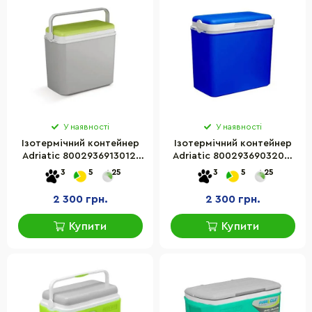
У наявності
У наявності
Ізотермічний контейнер
Ізотермічний контейнер
Adriatic 8002936913012,
Adriatic 8002936903204,
36 л, сірий із салатовим
36 л, синій
3
5
25
3
5
25
2 300 грн.
2 300 грн.
Купити
Купити