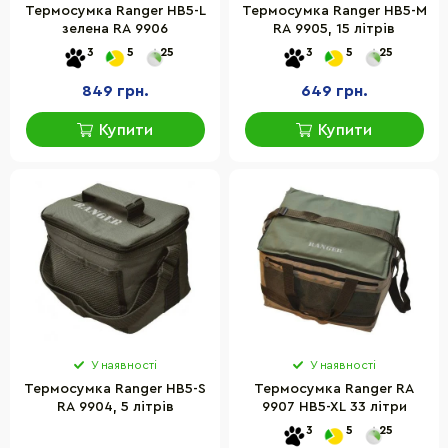
Термосумка Ranger HB5-L
Термосумка Ranger HB5-M
зелена RA 9906
RA 9905, 15 літрів
3
5
25
3
5
25
849 грн.
649 грн.
Купити
Купити
У наявності
У наявності
Термосумка Ranger HB5-S
Термосумка Ranger RA
RA 9904, 5 літрів
9907 HB5-XL 33 літри
3
5
25