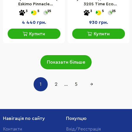
Eskimo Pinnacle
320S Time Eco
0682622060053TURQUOISE
6215028111575BGREY 20 л,
3
5
25
3
5
25
57 л, бірюзовий
сіра з чорним
4 440 грн.
930 грн.
Купити
Купити
Показати більше
1
2
...
5
→
Навігація по сайту
Покупцю
Контакти
Вхід/Реєстрація