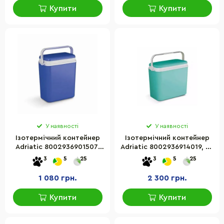
Купити
Купити
У наявності
У наявності
Ізотермічний контейнер
Ізотермічний контейнер
Adriatic 8002936901507,
Adriatic 8002936914019, 36
12 л, синій
л, бірюзовий
3
5
25
3
5
25
1 080 грн.
2 300 грн.
Купити
Купити