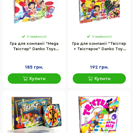
У наявності
У наявності
Гра для компанії "Mega
Гра для компанії "Твістер
Твістер" Danko Toys
+ Твістерок" Danko Toys
SPG55-2 ігрове поле
TWTK ігрове поле 130х180
112х180 см
см
185 грн.
192 грн.
Купити
Купити