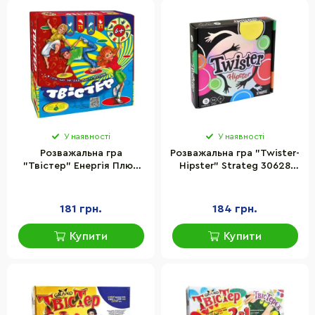
У наявності
У наявності
Розважальна гра
Розважальна гра "Twister-
"Твістер" Енергія Плюс
Hipster" Strateg 30628
85297 Ігрове поле 110х160
ігрове поле 110х150 см,
см
рулетка
181 грн.
184 грн.
Купити
Купити