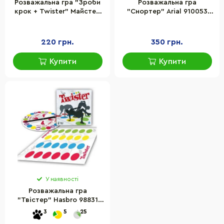
Розважальна гра "Зроби
Розважальна гра
крок + Twister" Майстер
"Снортер" Arial 910053
MKB0146 двостороння
ігрове поле 165х127 см,
рулетка ігрова
рулетка
220 грн.
350 грн.
Купити
Купити
У наявності
Розважальна гра
"Твістер" Hasbro 98831
ігрове поле 160х120 см,
3
5
25
рулетка