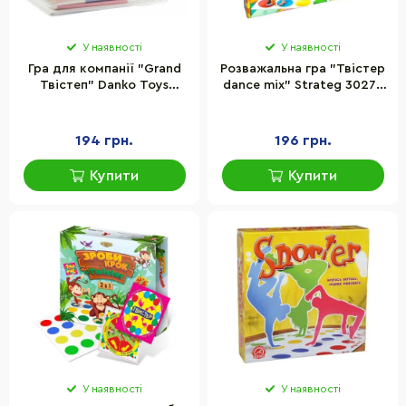
У наявності
У наявності
Гра для компанії "Grand
Розважальна гра "Твістер
Твістеп" Danko Toys
dance mix" Strateg 30277
DTG46 ігрове поле,
ігрове поле 150х110 см
рулетка
194 грн.
196 грн.
Купити
Купити
У наявності
У наявності