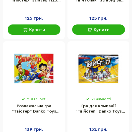
"Твіпстер" Strateg 11256
"Твій гопак" Strateg 887
ігрове поле 150х110 см
ігрове поле 150 х 110 см,
стрічка-прапор
125 грн.
125 грн.
Купити
Купити
У наявності
У наявності
Розважальна гра
Гра для компанії
"Твістер" Danko Toys
"Твійстеп" Danko Toys
SPG55 ігрове поле,
DTG14 ігрове поле,
рулетка, правила
рулетка
139 грн.
152 грн.