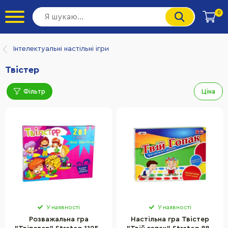
0
Інтелектуальні настільні ігри
Твістер
Фільтр
Ціна
У наявності
У наявності
Розважальна гра
Настільна гра Твістер