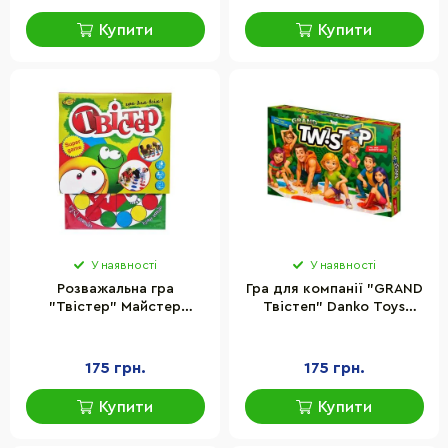
Купити
Купити
У наявності
У наявності
Розважальна гра
Гра для компанії "GRAND
"Твістер" Майстер
Твістеп" Danko Toys
MKT0101 ігрове поле
DTG102
1200х1800 мм
175 грн.
175 грн.
Купити
Купити