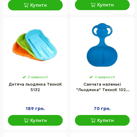
Купити
Купити
У наявності
У наявності
Дитяча льодянка ТехноК
Санчата маленькі
5132
"Льодянка" ТехноК 1028
пластик, до 20 кг
189 грн.
70 грн.
Купити
Купити