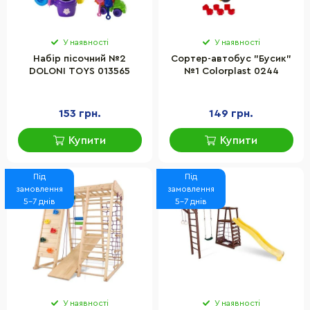
У наявності
У наявності
Набір пісочний №2
Сортер-автобус "Бусик"
DOLONI TOYS 013565
№1 Colorplast 0244
153 грн.
149 грн.
Купити
Купити
Під
Під
замовлення
замовлення
5-7 днів
5-7 днів
У наявності
У наявності