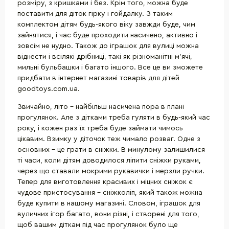
розміру, з кришками і без. Крім того, можна буде
поставити для діток гірку і гойдалку. З таким
комплектом дітям будь-якого віку завжди буде, чим
зайнятися, і час буде проходити насичено, активно і
зовсім не нудно. Також до іграшок для вулиці можна
віднести і всілякі дрібниці, такі як різноманітні м'ячі,
мильні бульбашки і багато іншого. Все це ви зможете
придбати в інтернет магазині товарів для дітей
goodtoys.com.ua.
Звичайно, літо - найбільш насичена пора в плані
прогулянок. Але з дітками треба гуляти в будь-який час
року, і кожен раз їх треба буде займати чимось
цікавим. Взимку у діточок теж чимало розваг. Одне з
основних - це грати в сніжки. В минулому залишилися
ті часи, коли дітям доводилося ліпити сніжки руками,
через що ставали мокрими рукавички і мерзли ручки.
Тепер для виготовлення красивих і міцних сніжок є
чудове пристосування - сніжколіп, який також можна
буде купити в нашому магазині. Словом, іграшок для
вуличних ігор багато, вони різні, і створені для того,
щоб вашим діткам під час прогулянок було ще