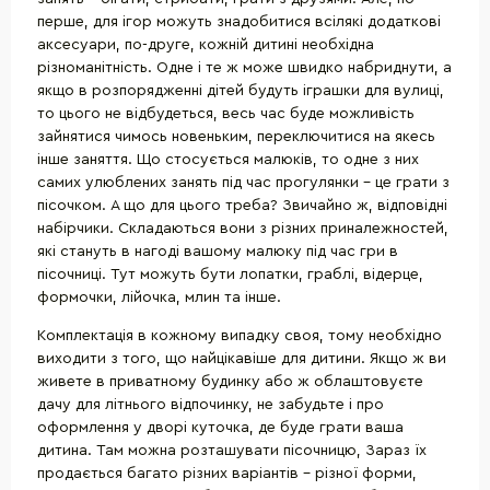
перше, для ігор можуть знадобитися всілякі додаткові
аксесуари, по-друге, кожній дитині необхідна
різноманітність. Одне і те ж може швидко набриднути, а
якщо в розпорядженні дітей будуть іграшки для вулиці,
то цього не відбудеться, весь час буде можливість
зайнятися чимось новеньким, переключитися на якесь
інше заняття. Що стосується малюків, то одне з них
самих улюблених занять під час прогулянки - це грати з
пісочком. А що для цього треба? Звичайно ж, відповідні
набірчики. Складаються вони з різних приналежностей,
які стануть в нагоді вашому малюку під час гри в
пісочниці. Тут можуть бути лопатки, граблі, відерце,
формочки, лійочка, млин та інше.
Комплектація в кожному випадку своя, тому необхідно
виходити з того, що найцікавіше для дитини. Якщо ж ви
живете в приватному будинку або ж облаштовуєте
дачу для літнього відпочинку, не забудьте і про
оформлення у дворі куточка, де буде грати ваша
дитина. Там можна розташувати пісочницю, Зараз їх
продається багато різних варіантів - різної форми,