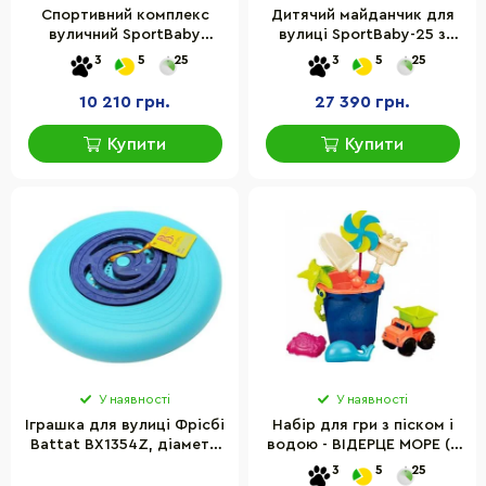
Спортивний комплекс
Дитячий майданчик для
вуличний SportBaby
вулиці SportBaby-25 з
«Акварелька-outdoor 2»
пісочницею та кільцями
3
5
25
3
5
25
дитячий
10 210 грн.
27 390 грн.
Купити
Купити
У наявності
У наявності
Іграшка для вулиці Фрісбі
Набір для гри з піском і
Battat BX1354Z, діаметр
водою - ВІДЕРЦЕ МОРЕ (9
23,5 см
предметів) BX1330Z
3
5
25