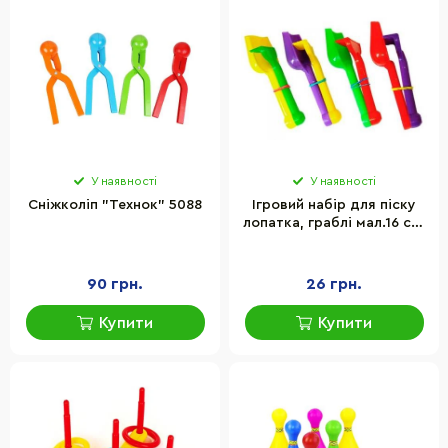
У наявності
У наявності
Сніжколіп "Технок" 5088
Ігровий набір для піску
лопатка, граблі мал.16 см.
S0008
90 грн.
26 грн.
Купити
Купити