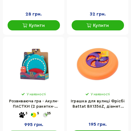
28 грн.
32 грн.
Купити
Купити
У наявності
У наявності
Розвиваюча гра - Акули-
Іграшка для вулиці Фрісбі
ПАСТКИ (2 ракетки-
Battat BX1356Z, діаметр
липучки, м'ячик) BX1553Z
23,5 см
3
5
25
195 грн.
995 грн.