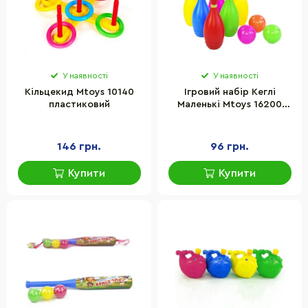
У наявності
У наявності
Кільцекид Mtoys 10140
Ігровий набір Кеглі
пластиковий
Маленькі Mtoys 16200
кеглі, 3 шари
146 грн.
96 грн.
Купити
Купити