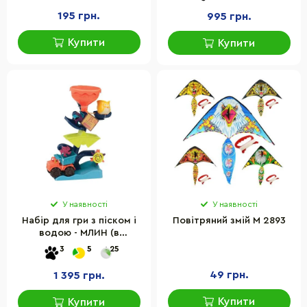
195 грн.
995 грн.
Купити
Купити
У наявності
У наявності
Набір для гри з піском і
Повітряний змій M 2893
водою - МЛИН (в
комплекті машинка,
3
5
25
відерце) BX1310Z
49 грн.
1 395 грн.
Купити
Купити