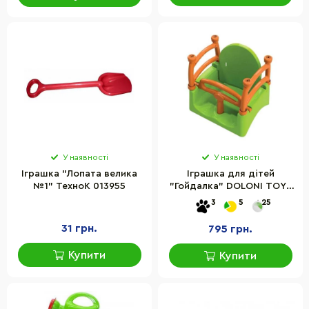
У наявності
У наявності
Іграшка "Лопата велика
Іграшка для дітей
№1" ТехноК 013955
"Гойдалка" DOLONI TOYS
0152 до 30 кг, пластик
3
5
25
31 грн.
795 грн.
Купити
Купити