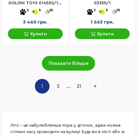
DOLONI TOYS 014550/13,
03355/1
пластик, 114x24x24,3 см
3
5
25
3
5
25
3 460 грн.
1 663 грн.
Купити
Купити
Показати більше
1
2
...
21
→
Літо - це найулюбленіша пора у діточок, адже можна
стільки часу проводити на вулиці! Будь ви в місті або ж