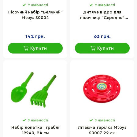
У наявності
У наявності
Пісочний набір "Великий"
Дитяче відро для
Mtoys S0004
пісочниці "Середнє"
Bambi S0009(Pink) зелений
14 см
142 грн.
63 грн.
Купити
Купити
У наявності
У наявності
Набір лопатка і граблі
Літаюча тарілка Mtoys
19240, 24 см
S0007 22 см