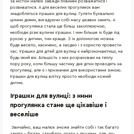
за містом малюк завжди повинен розважатися і
розвиватися. А для веселих прогулянок вам
знадобляться іграшки для вулиці. Гуляти буквально
цілими днями, вигадуючи собі масу цікавих занять. А
щоб прогулянка стала ще більш захоплюючою,
необхідні різні вуличні іграшки. І чим більше їх буде під
рукою у дитини, тим краще. З їх допомогою можна
буде весело, насичено, а заодно і з користю провести
час. Іграшки для дітей для вулиці є найрізноманітніші, на
будь-який вік. Більшість з них розраховані на теплу
пору року, коли більшу частину дня дітки проводять на
прогулянці, але є і призначені для використання зимою.
Іграшки для вулиці влітку просто необхідні кожній
дитині.
Іграшки для вулиці: з ними
прогулянка стане ще цікавіше і
веселіше
Звичайно, ваш малюк зможе знайти собі і так багато
занять - бігати, стрибати, грати з друзями. Але, по-