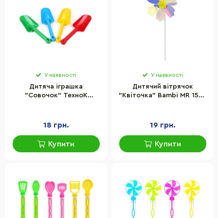
У наявності
У наявності
Дитяча іграшка
Дитячий вітрячок
"Совочок" ТехноК
"Квіточка" Bambi MR 1590
2186TXK, 4 кольори
діаметр 16 см, паличка 30
см
18 грн.
19 грн.
Купити
Купити