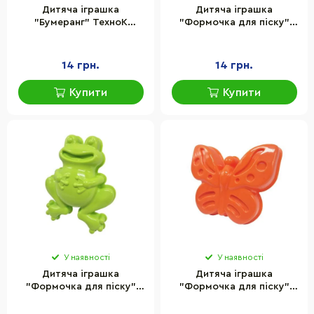
Дитяча іграшка
Дитяча іграшка
"Бумеранг" ТехноК
"Формочка для піску"
4081TXK, синій
ТехноК 6764TXK(Blue)
пластик
14 грн.
14 грн.
Купити
Купити
У наявності
У наявності
Дитяча іграшка
Дитяча іграшка
"Формочка для піску"
"Формочка для піску"
ТехноК 6764TXK(Green)
ТехноК 6764TXK(Orange)
пластик
пластик