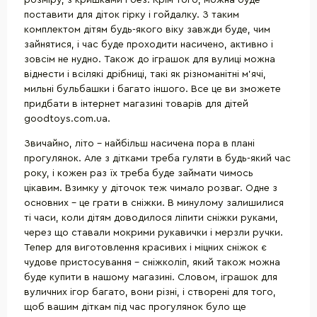
поставити для діток гірку і гойдалку. З таким
комплектом дітям будь-якого віку завжди буде, чим
зайнятися, і час буде проходити насичено, активно і
зовсім не нудно. Також до іграшок для вулиці можна
віднести і всілякі дрібниці, такі як різноманітні м'ячі,
мильні бульбашки і багато іншого. Все це ви зможете
придбати в інтернет магазині товарів для дітей
goodtoys.com.ua.
Звичайно, літо - найбільш насичена пора в плані
прогулянок. Але з дітками треба гуляти в будь-який час
року, і кожен раз їх треба буде займати чимось
цікавим. Взимку у діточок теж чимало розваг. Одне з
основних - це грати в сніжки. В минулому залишилися
ті часи, коли дітям доводилося ліпити сніжки руками,
через що ставали мокрими рукавички і мерзли ручки.
Тепер для виготовлення красивих і міцних сніжок є
чудове пристосування - сніжколіп, який також можна
буде купити в нашому магазині. Словом, іграшок для
вуличних ігор багато, вони різні, і створені для того,
щоб вашим діткам під час прогулянок було ще