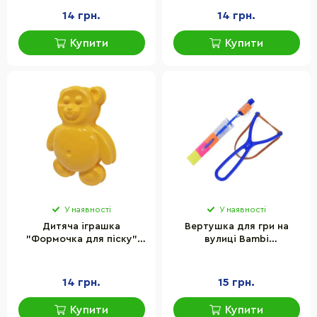
14 грн.
14 грн.
Купити
Купити
У наявності
У наявності
Дитяча іграшка
Вертушка для гри на
"Формочка для піску"
вулиці Bambi
ТехноК 6764TXK(Yellow)
FG240428026Q(Blue) 13
пластик
см, зі світлом
14 грн.
15 грн.
Купити
Купити