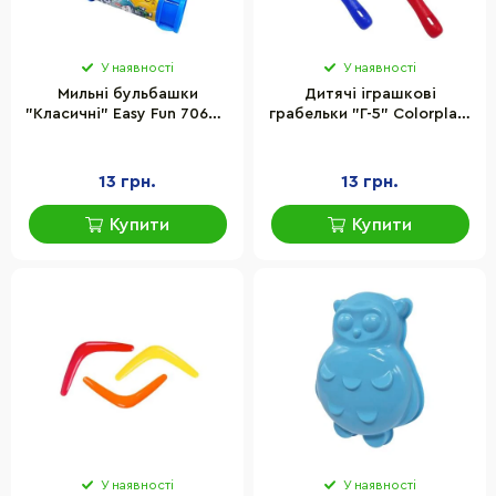
У наявності
У наявності
Мильні бульбашки
Дитячі іграшкові
"Класичні" Easy Fun 70601-
грабельки "Г-5" Colorplast
EF 60 мл, в асортименті
1-107 розмір 18,5 см
13 грн.
13 грн.
Купити
Купити
У наявності
У наявності