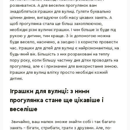
розвиватися. А для веселих прогулянок вам
знадобляться іграшки для вулиці. Гуляти буквально
цілими днями, вигадуючи собі масу цікавих занять. А
щоб прогулянка стала ще більш захоплюючою,
необхідні різні вуличні іграшки. І чим більше їх буде під
рукою у дитини, тим краще. З їх допомогою можна
буде весело, насичено, а заодно і з користю провести
час. Іграшки для дітей для вулиці є найрізноманітніші, на
будь-який вік. Більшість з них розраховані на теплу
пору року, коли більшу частину дня дітки проводять на
прогулянці, але є і призначені для використання зимою.
Іграшки для вулиці влітку просто необхідні кожній
дитині.
Іграшки для вулиці: з ними
прогулянка стане ще цікавіше і
веселіше
Звичайно, ваш малюк зможе знайти собі і так багато
занять - бігати, стрибати, грати з друзями. Але, по-