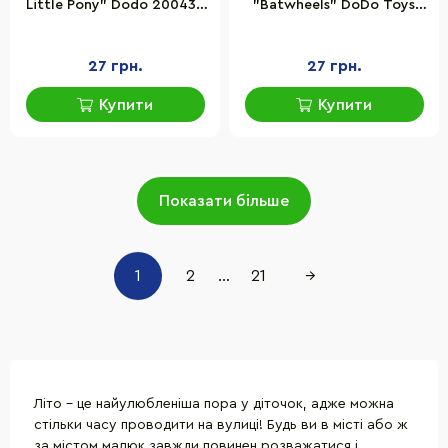
Little Pony" Dodo 200433
"Batwheels" DoDo Toys
145 мл
200589 об'єм 145 мл
27 грн.
27 грн.
Купити
Купити
Показати більше
1
2
...
21
→
Літо - це найулюбленіша пора у діточок, адже можна
стільки часу проводити на вулиці! Будь ви в місті або ж
за містом малюк завжди повинен розважатися і