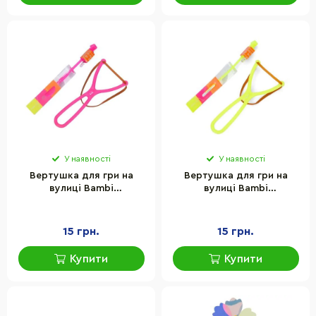
У наявності
У наявності
Вертушка для гри на
Вертушка для гри на
вулиці Bambi
вулиці Bambi
FG240428026Q(Pink) 13
FG240428026Q(Yellow) 13
см, зі світлом
см, зі світлом
15 грн.
15 грн.
Купити
Купити