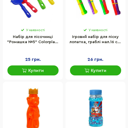
У наявності
У наявності
Набір для пісочниці
Ігровий набір для піску
"Ромашка №5" Colorplast
лопатка, граблі мал.16 см.
1135 лопатка, граблі
S0008
25 грн.
26 грн.
Купити
Купити