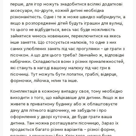
перше, для ігор можуть знадобитися всілякі додаткові
аксесуари, по-друге, кожній дитині необхідна
різноманітність. Одне і те ж може швидко набриднути, а
якщо в розпорядженні дітей будуть іграшки для вулиці,
то цього не відбудеться, весь час буде можливість
зайнятися чимось новеньким, переключитися на якесь
інше заняття. Що стосується малюків, то одне з них
самих улюблених занять під час прогулянки - це грати з
пісочком. А що для цього треба? Звичайно ж, відповідні
набірчики. Складаються вони з різних приналежностей,
які стануть в нагоді вашому малюку під час гри в
пісочниці. Тут можуть бути лопатки, граблі, відерце,
формочки, лійочка, млин та інше.
Комплектація в кожному випадку своя, тому необхідно
виходити з того, що найцікавіше для дитини. Якщо ж ви
живете в приватному будинку або ж облаштовуєте
дачу для літнього відпочинку, не забудьте і про
оформлення у дворі куточка, де буде грати ваша
дитина. Там можна розташувати пісочницю, Зараз їх
продається багато різних варіантів - різної форми,
розміру, з кришками і без. Крім того, можна буде