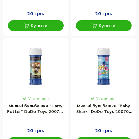
лабіринтом, об'єм 60 мл
200706 з лабіринтом,
об'єм 60 мл
20 грн.
20 грн.
Купити
Купити
У наявності
У наявності
Мильні бульбашки "Harry
Мильні бульбашки "Baby
Potter" DoDo Toys 200707
Shark" DoDo Toys 200708
з лабіринтом, об'єм 60 мл
з лабіринтом, об'єм 60 мл
20 грн.
20 грн.