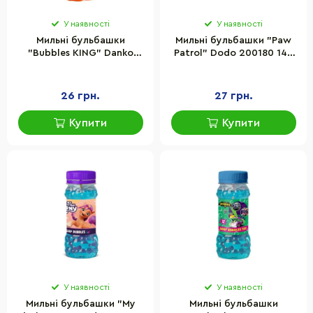
У наявності
У наявності
Мильні бульбашки
Мильні бульбашки "Paw
"Bubbles KING" Danko
Patrol" Dodo 200180 145
Toys KBB-01-01U(Orange)
мл
об'єм 70 мл
26 грн.
27 грн.
Купити
Купити
У наявності
У наявності
Мильні бульбашки "My
Мильні бульбашки