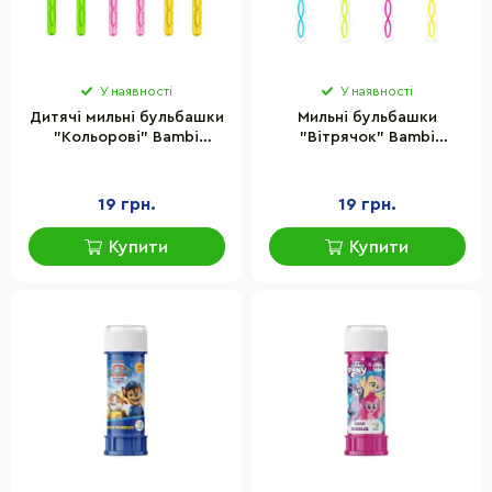
У наявності
У наявності
Дитячі мильні бульбашки
Мильні бульбашки
"Кольорові" Bambi
"Вітрячок" Bambi
801P(Green) меч, 26 см
807P(Blue) 26 см, 50 мл
19 грн.
19 грн.
Купити
Купити