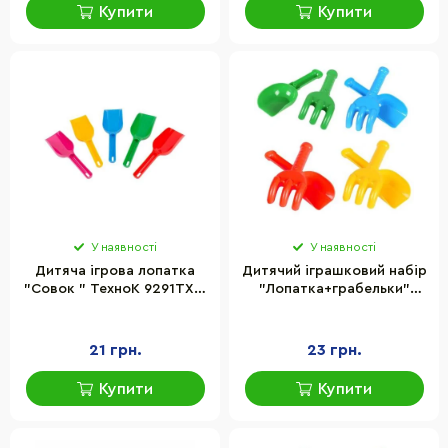
Купити
Купити
У наявності
У наявності
Дитяча ігрова лопатка
Дитячий іграшковий набір
"Совок " ТехноК 9291TXK,
"Лопатка+грабельки"
размір 23 см
ТехноК 2865TXK
21 грн.
23 грн.
Купити
Купити