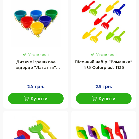
У наявності
У наявності
Дитяче іграшкове
Пісочний набір "Ромашка"
відерце "Латаття"
№5 Colorplast 1135
Colorplast 1081
24 грн.
25 грн.
Купити
Купити