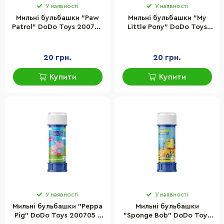
У наявності
У наявності
Мильні бульбашки "Paw
Мильні бульбашки "My
Patrol" DoDo Toys 200703
Little Pony" DoDo Toys
з лабіринтом, об'єм 60 мл
200704 з лабіринтом,
об'єм 60 мл
20 грн.
20 грн.
Купити
Купити
У наявності
У наявності
Мильні бульбашки "Peppa
Мильні бульбашки
Pig" DoDo Toys 200705 з
"Sponge Bob" DoDo Toys