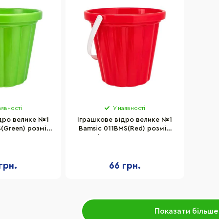
аявності
У наявності
дро велике №1
Іграшкове відро велике №1
(Green) розмір
Bamsic 011BMS(Red) розмір
х20х17 см
відра 20х20х17 см
грн.
66 грн.
Показати більше