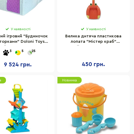
У наявності
У наявності
ий ігровий "Будиночок
Велика дитяча пластикова
шторками" Doloni Toys
лопата "Містер краб"
0/24, 256×129×120 см
Melissa&Doug MD6401
3
5
25
450 грн.
9 524 грн.
а
Новинка