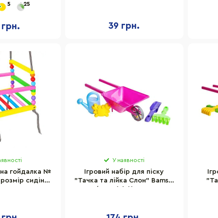
5
25
трів
39 грн.
 грн.
аявності
У наявності
сна гойдалка №
Ігровий набір для піску
Ігр
 розмір сидіння
"Тачка та лійка Слон" Bamsic
"Та
30 см
010/2BMS(Pink) лопатка,
Ba
граблі, пасочка
лоп
 грн.
174 грн.