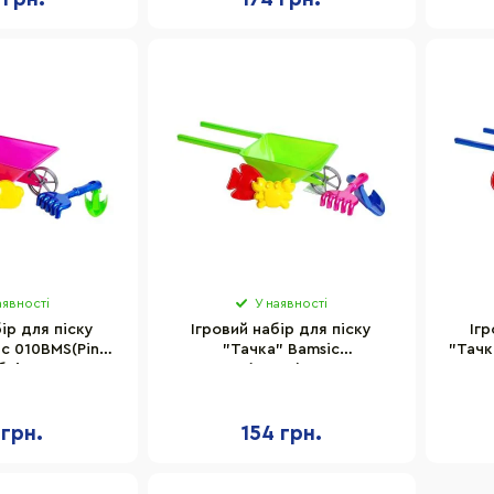
аявності
У наявності
ір для піску
Ігровий набір для піску
Ігр
c 010BMS(Pink)
"Тачка" Bamsic
"Тачк
блі, 2 пасочки
010BMS(Green) лопатка,
лопа
граблі, 2 пасочки
 грн.
154 грн.