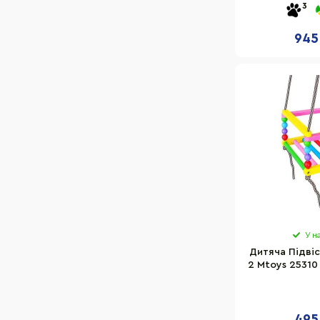
3
ме
945
У н
Дитяча Підві
2 Mtoys 25310
30х
495