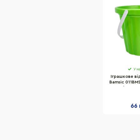
У н
Іграшкове ві
Bamsic 011BMS
відра 20
66 