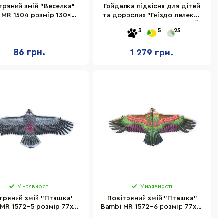
тряний змій "Веселка"
Гойдалка підвісна для дітей
 MR 1504 розмір 130×69
та дорослих "Гніздо лелеки"
см
Bambi KK-01PUR фіолетовий,
3
5
25
до 100 кг
86 грн.
1 279 грн.
У наявності
У наявності
тряний змій "Пташка"
Повітряний змій "Пташка"
MR 1572-5 розмір 77х22
Bambi MR 1572-6 розмір 77х22
см
см