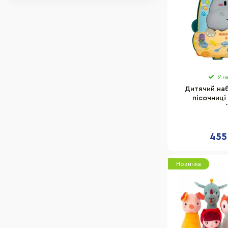
У н
Дитячий наб
пісочниці
9515_зелений
455
Новинка