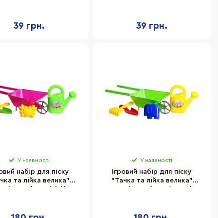
39 грн.
39 грн.
У наявності
У наявності
овий набір для піску
Ігровий набір для піску
чка та лійка велика"
"Тачка та лійка велика"
msic 010/1BMS(Pink)
Bamsic 010/1BMS(Green)
атка, граблі, пасочка
лопатка, граблі, пасочка
180 грн.
180 грн.