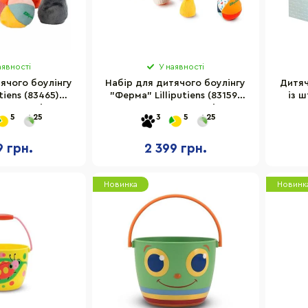
аявності
У наявності
ячого боулінгу
Набір для дитячого боулінгу
Дитяч
utiens (83465)
"Ферма" Lilliputiens (83159)
із 
 елементів в
83159-LP 7 елементів в
0255
5
25
3
5
25
лекті
комплекті
9 грн.
2 399 грн.
Новинка
Новинк