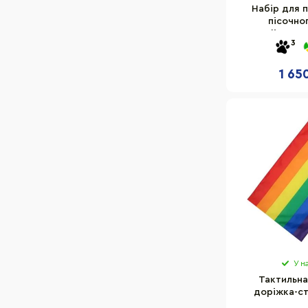
Набір для 
пісочно
Melissa&D
3
1 65
У н
Тактильна
доріжка-ст
1655740130