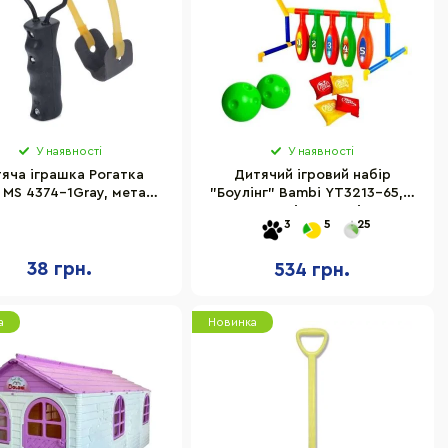
У наявності
У наявності
яча іграшка Рогатка
Дитячий ігровий набір
 MS 4374-1Gray, метал/
"Боулінг" Bambi YT3213-65, 5
ластик 17 × 8 × 3 см
кеглів, 2 м'ячі
3
5
25
38 грн.
534 грн.
а
Новинка