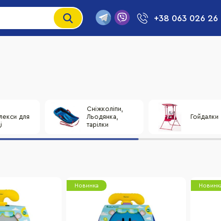
+38 063 026 26
і
Сніжколіпи,
лекси для
Льодянка,
Гойдалки
і
тарілки
Новинка
Новинк