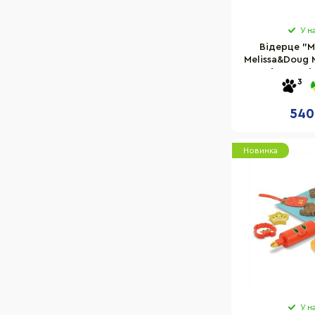
У н
Відерце "Мо
Melissa&Doug 
в пісочниці
3
540
Новинка
У н