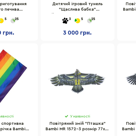
приготування
Дитячий ігровий тунель
Пові
го печива
"Щаслива бабка"
Bambi
oug MD6434
Melissa&Doug MD16697, 146х46
5
25
3
5
25
см
0 грн.
3 000 грн.
аявності
У наявності
 спортивна
Повітряний змій "Пташка"
Пові
річка Bambi
Bambi MR 1572-3 розмір 77х22
Bambi 
9, довжина 6
см