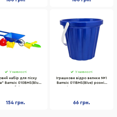
У наявності
У наявності
овий набір для піску
Іграшкове відро велике №1
а" Bamsic 010BMS(Blue)
Bamsic 011BMS(Blue) розмір
тка, граблі, 2 пасочки
відра 20х20х17 см
154 грн.
66 грн.