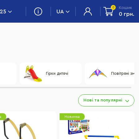
Кошик
0
 25
UA
0 грн.
Гірки дитячі
Повітряні змії
Нові та популярні
а
Новинка