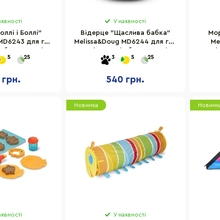
аявності
У наявності
ллі і Боллі"
Відерце "Щаслива бабка"
Мо
MD6243 для гри
Melissa&Doug MD6244 для гри
Me
 або на пляжі
в пісочниці або на пляжі
мі
5
25
3
5
25
 грн.
540 грн.
Новинка
Новинк
аявності
У наявності