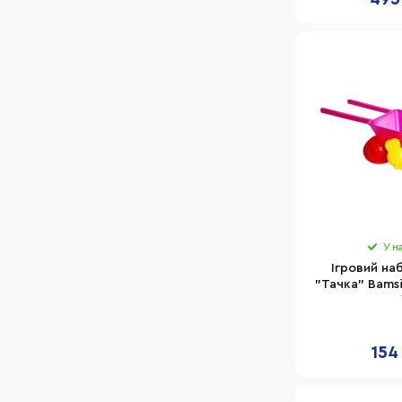
У н
Ігровий наб
"Тачка" Bamsi
лопатка, гра
154