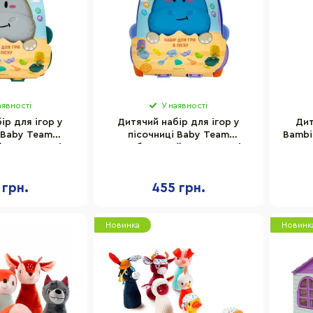
аявності
У наявності
ір для ігор у
Дитячий набір для ігор у
Дит
 Baby Team
пісочниці Baby Team
Bambi
, 8 предметів
9515_бузковий, 8 предметів
п
 грн.
455 грн.
Новинка
Новинк