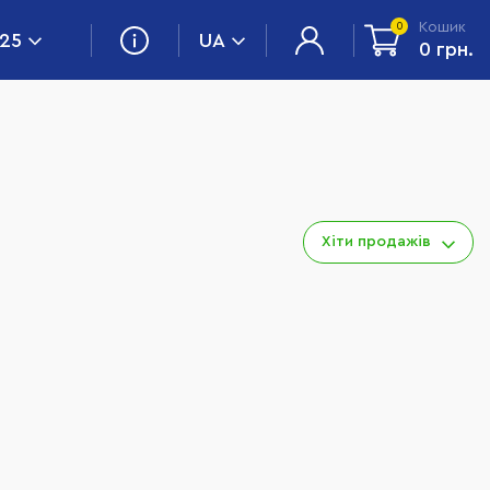
Кошик
0
 25
UA
0 грн.
Хіти продажів