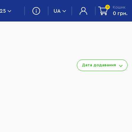
Кошик
0
 25
UA
0 грн.
Дата додавання