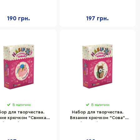
фчик" (ВК-004) BK-004
(ВК-001) BK-001
190 грн.
197 грн.
В наличии
В наличии
бор для творчества.
Набор для творчества.
ние крючком "Свинка"
Вязание крючком "Сова"
(ВК-012) BK-012
(ВК-002) BK-002