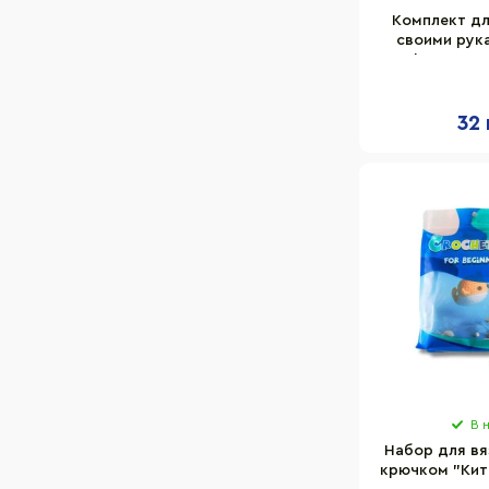
Комплект дл
своими рук
салфетка" Dan
32 
В 
Набор для вя
крючком "Кит