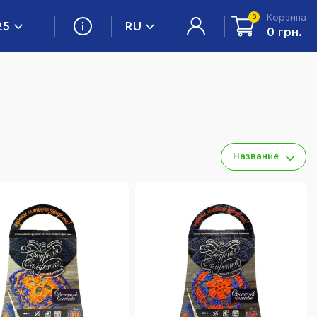
Корзина
0
25
RU
0 грн.
Название