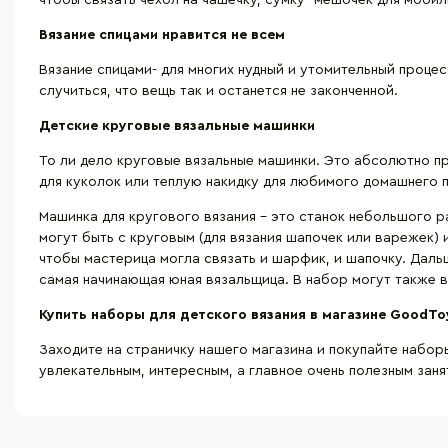
чтобы связать чехол на чашечку, сумку- мешочек для мобил
Вязание спицами нравится не всем
Вязание спицами- для многих нудный и утомительный процес
случиться, что вещь так и останется не законченной.
Детские круговые вязальные машинки
То ли дело круговые вязальные машинки. Это абсолютно пр
для куколок или теплую накидку для любимого домашнего 
Машинка для кругового вязания - это станок небольшого р
могут быть с круговым (для вязания шапочек или варежек)
чтобы мастерица могла связать и шарфик, и шапочку. Даль
самая начинающая юная вязальщица. В набор могут также вх
Купить наборы для детского вязания в магазине
GoodTo
Заходите на страничку нашего магазина и покупайте набо
увлекательным, интересным, а главное очень полезным заня