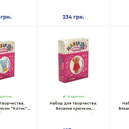
ь, игла для
Brushme NBV6 наполнитель,
"Жира
вания
игла для сшивания
 грн.
234 грн.
наличии
В наличии
творчества.
Набор для творчества.
На
чком "Котик"
Вязание крючком
Вяза
) BK-005
"Медвежонок" (ВК-003) BK-
003