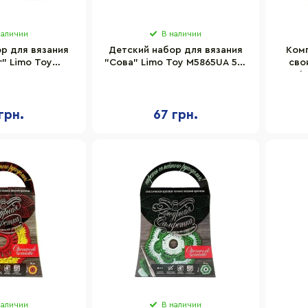
наличии
В наличии
р для вязания
Детский набор для вязания
Комп
" Limo Toy
"Сова" Limo Toy M5865UA 55-
сво
80-65 мм,
55 мм, пластиковая игла,
салфе
 игла, пряжа
пряжа
грн.
67 грн.
наличии
В наличии