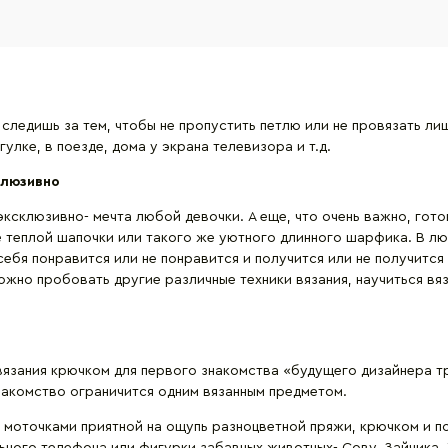
а следишь за тем, чтобы не пропустить петлю или не провязать ли
улке, в поезде, дома у экрана телевизора и т.д.
клюзивно
эксклюзивно- мечта любой девочки. А еще, что очень важно, гот
 же теплой шапочки или такого же уютного длинного шарфика. В 
себя понравится или не понравится и получится или не получится
можно пробовать другие различные техники вязания, научиться в
язания крючком для первого знакомства «будущего дизайнера тр
знакомство ограничится одним вязанным предметом.
 моточками приятной на ощупь разноцветной пряжи, крючком и п