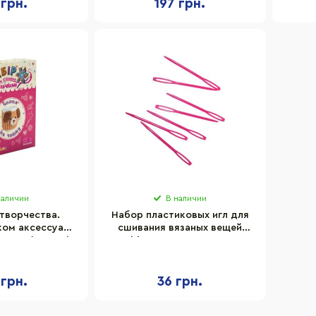
 грн.
197 грн.
наличии
В наличии
творчества.
Набор пластиковых игл для
ком аксессуара
сшивания вязаных вещей
ашки" (ВК-008)
Bambi 4820000000230, 7см,
-008
10 шт
 грн.
36 грн.