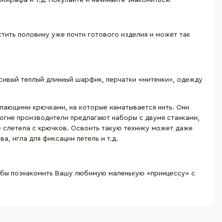
Жирафа и т.д. Покупайте и начинайте знакомиться!
стить половину уже почти готового изделия и может так
асивый теплый длинный шарфик, перчатки «митенки», одежду
упающими крючками, на которые наматывается нить. Они
ногие производители предлагают наборы с двумя станками,
е слетела с крючков. Освоить такую технику может даже
, игла для фиксации петель и т.д.
тобы познакомить Вашу любимую маленькую «принцессу» с