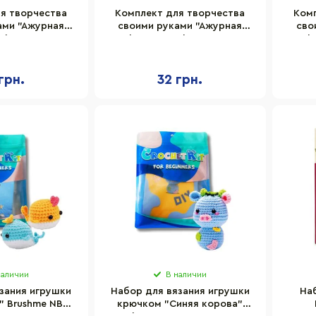
я творчества
Комплект для творчества
Комп
ами "Ажурная
своими руками "Ажурная
сво
ko Toys SL-01-
салфетка" Danko Toys SL-01-
салфе
04
05
грн.
32 грн.
наличии
В наличии
зания игрушки
Набор для вязания игрушки
На
" Brushme NBV9
крючком "Синяя корова"