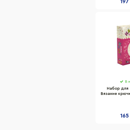
197
В 
Набор для 
Вязание крюч
"Чехол для ч
BK
165