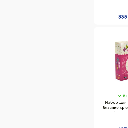
наполнител
сши
335
В 
Набор для 
Вязание крю
(ВК-005