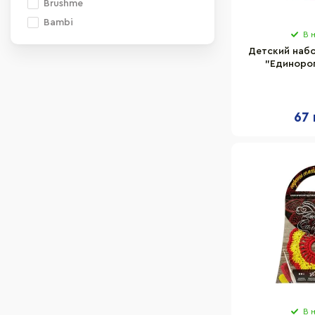
Brushme
Bambi
В 
Детский набо
"Единорог
M5864UA 
пластиковая
67 
В 