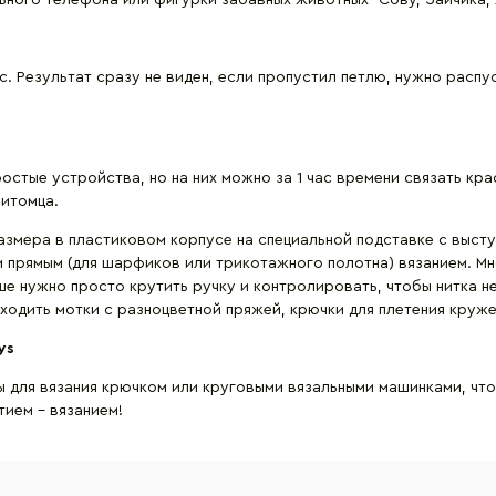
ьного телефона или фигурки забавных животных- Сову, Зайчика, 
с. Результат сразу не виден, если пропустил петлю, нужно распу
остые устройства, но на них можно за 1 час времени связать кр
питомца.
азмера в пластиковом корпусе на специальной подставке с выст
 и прямым (для шарфиков или трикотажного полотна) вязанием. М
ше нужно просто крутить ручку и контролировать, чтобы нитка н
одить мотки с разноцветной пряжей, крючки для плетения кружева
ys
ры для вязания крючком или круговыми вязальными машинками, ч
тием – вязанием!