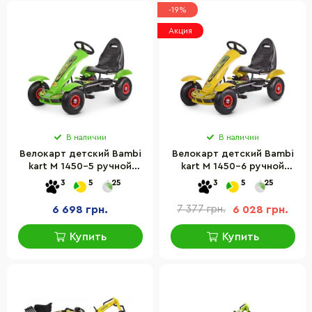
-19%
Акция
В наличии
В наличии
Велокарт детский Bambi
Велокарт детский Bambi
kart M 1450-5 ручной
kart M 1450-6 ручной
тормоз
тормоз
3
5
25
3
5
25
6 698 грн.
7 377 грн.
6 028 грн.
Купить
Купить