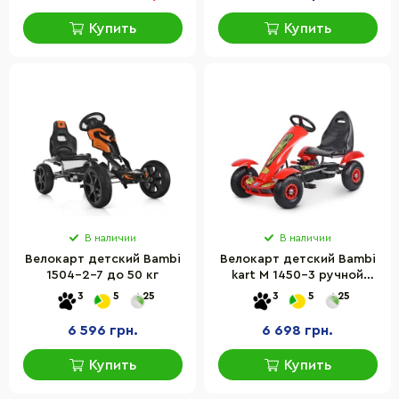
Купить
Купить
В наличии
В наличии
Велокарт детский Bambi
Велокарт детский Bambi
1504-2-7 до 50 кг
kart M 1450-3 ручной
тормоз
3
5
25
3
5
25
6 596 грн.
6 698 грн.
Купить
Купить