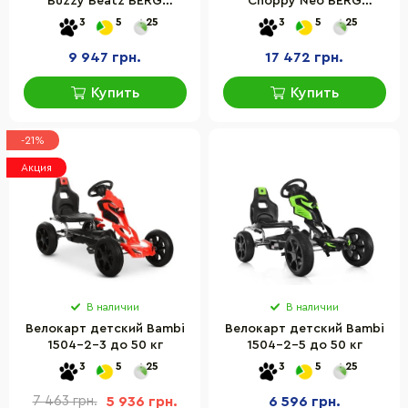
Buzzy Beatz BERG
Choppy Neo BERG
24.30.14.00
24.15.01.00
3
5
25
3
5
25
9 947 грн.
17 472 грн.
Купить
Купить
-21%
Акция
В наличии
В наличии
Велокарт детский Bambi
Велокарт детский Bambi
1504-2-3 до 50 кг
1504-2-5 до 50 кг
3
5
25
3
5
25
7 463 грн.
5 936 грн.
6 596 грн.