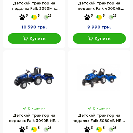
Детский трактор на
Детский трактор на
педалях Falk 3090M с
педалях Falk 4000AB
прицепом и передним
VALTRA S4 с прицепом
3
5
25
3
5
25
ковшом
10 590 грн.
9 990 грн.
Купить
Купить
В наличии
В наличии
Детский трактор на
Детский трактор на
педалях Falk 3090B NEW
педалях Falk 3080AB NEW
HOLLAND с прицепом
HOLLAND с прицепом
3
5
25
3
5
25