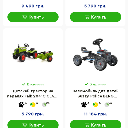
9 490 грн.
5 790 грн.
Купить
Купить
В наличии
В наличии
Детский трактор на
Веломобиль для детей
педалях Falk 2041C CLAAS
Buzzy Police BERG
ARION с прицепом
24.30.22.00
3
5
25
3
5
25
5 790 грн.
11 184 грн.
Купить
Купить