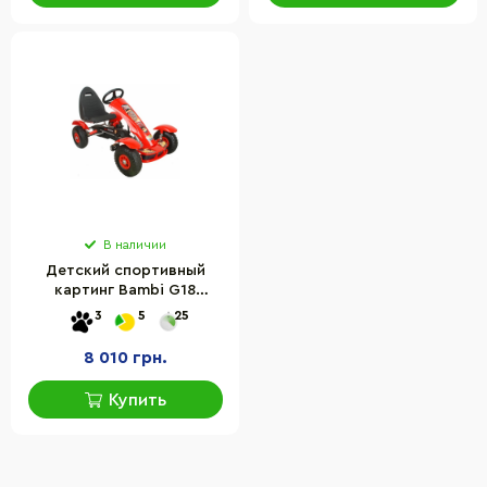
В наличии
Детский спортивный
картинг Bambi G18
красный
3
5
25
8 010 грн.
Купить