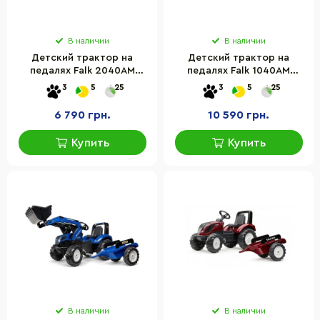
В наличии
В наличии
Детский трактор на
Детский трактор на
педалях Falk 2040AM
педалях Falk 1040AM
CLAAS ARION с прицепом
CLAAS ARION с прицепом
3
5
25
3
5
25
и задним ковшом
и передним ковшом
6 790 грн.
10 590 грн.
Купить
Купить
В наличии
В наличии