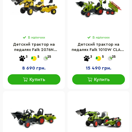
В наличии
В наличии
Детский трактор на
Детский трактор на
педалях Falk 2076N
педалях Falk 1010W CLAAS
Komatsu с прицепом,
AXOS с прицепом,
3
5
25
3
5
25
передним и задним
передним и задним
ковшами
ковшами
8 690 грн.
15 490 грн.
Купить
Купить