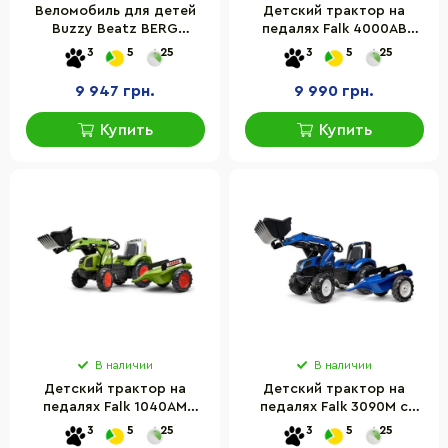
Веломобиль для детей
Детский трактор на
Buzzy Beatz BERG
педалях Falk 4000AB
24.30.14.00
VALTRA S4 с прицепом
3
5
25
3
5
25
9 947 грн.
9 990 грн.
Купить
Купить
В наличии
В наличии
Детский трактор на
Детский трактор на
педалях Falk 1040AM
педалях Falk 3090M с
CLAAS ARION с прицепом
прицепом и передним
3
5
25
3
5
25
и передним ковшом
ковшом