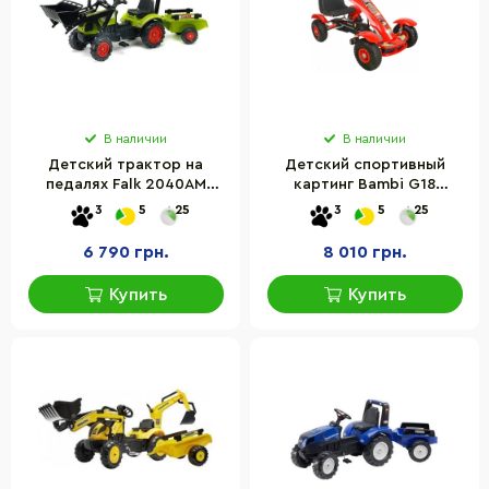
В наличии
В наличии
Детский трактор на
Детский спортивный
педалях Falk 2040AM
картинг Bambi G18
CLAAS ARION с прицепом
красный
3
5
25
3
5
25
и задним ковшом
6 790 грн.
8 010 грн.
Купить
Купить