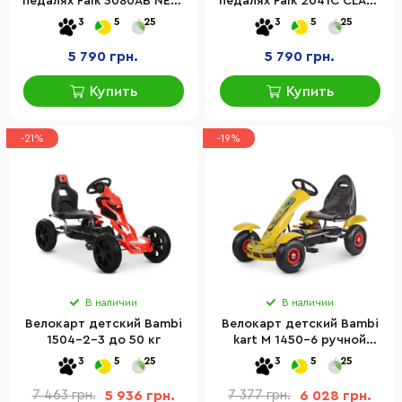
педалях Falk 3080AB NEW
педалях Falk 2041C CLAAS
HOLLAND с прицепом
ARION с прицепом
3
5
25
3
5
25
5 790 грн.
5 790 грн.
Купить
Купить
-21%
-19%
В наличии
В наличии
Велокарт детский Bambi
Велокарт детский Bambi
1504-2-3 до 50 кг
kart M 1450-6 ручной
тормоз
3
5
25
3
5
25
7 463 грн.
5 936 грн.
7 377 грн.
6 028 грн.