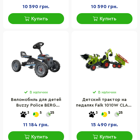
10 590 грн.
10 590 грн.
Купить
Купить
В наличии
В наличии
Веломобиль для детей
Детский трактор на
Buzzy Police BERG
педалях Falk 1010W CLAAS
24.30.22.00
AXOS с прицепом,
3
5
25
3
5
25
передним и задним
ковшами
11 184 грн.
15 490 грн.
Купить
Купить