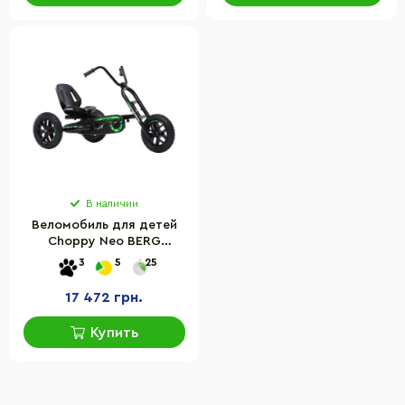
В наличии
Веломобиль для детей
Choppy Neo BERG
24.15.01.00
3
5
25
17 472 грн.
Купить