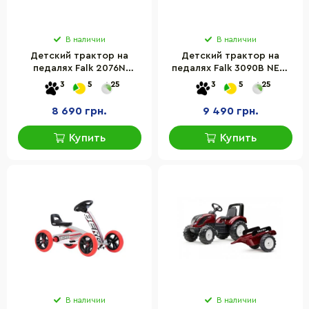
В наличии
В наличии
Детский трактор на
Детский трактор на
педалях Falk 2076N
педалях Falk 3090B NEW
Komatsu с прицепом,
HOLLAND с прицепом
3
5
25
3
5
25
передним и задним
ковшами
8 690 грн.
9 490 грн.
Купить
Купить
В наличии
В наличии