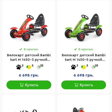
В наличии
В наличии
Велокарт детский Bambi
Велокарт детский Bambi
kart M 1450-3 ручной
kart M 1450-5 ручной
тормоз
тормоз
3
5
25
3
5
25
6 698 грн.
6 698 грн.
Купить
Купить