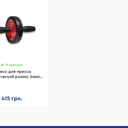
В наличии
есо для пресса
ческий ролик) Gemini
1700R, на подшипнике
усиленное
415 грн.