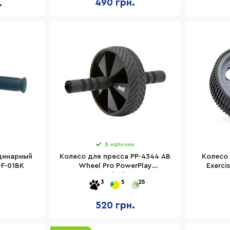
490 грн.
.
В наличии
динарный
Колесо для пресса PP-4344 AB
Колесо 
-F-01BK
Wheel Pro PowerPlay
Exerci
PP_4344_Black, Черное
P
3
5
25
520 грн.