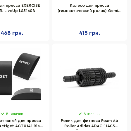
ля пресса EXERCISE
Колесо для пресса
L LiveUp LS3160B
(гимнастический ролик) Gemini
Sport GI-1700BL, на
подшипнике усиленное
468 грн.
415 грн.
В наличии
В наличии
ртивный для пресса
Ролик для фитнеса Foam Ab
Actiget ACT0141 Black
Roller Adidas ADAC-11405