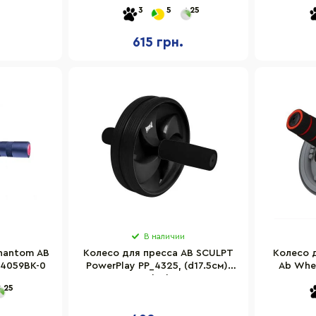
ное
2 на подшипнике усиленное
3
5
25
615 грн.
В наличии
hantom AB
Колесо для пресса AB SCULPT
Колесо д
 4059BK-0
PowerPlay PP_4325, (d17.5см),
Ab Whee
Black
40
25