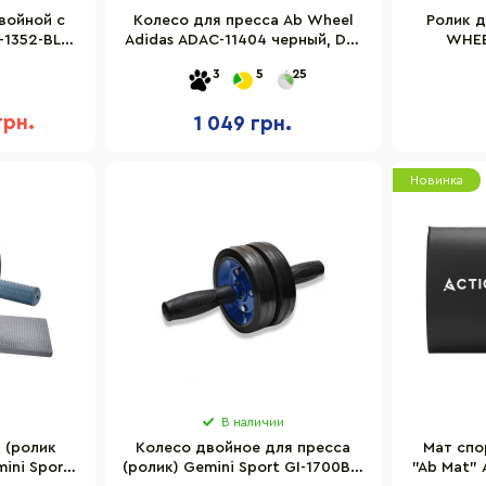
войной с
Колесо для пресса Ab Wheel
Ролик д
-1352-BL,
Adidas ADAC-11404 черный, D18
WHEE
см
3
5
25
грн.
1 049 грн.
Новинка
В наличии
 (ролик
Колесо двойное для пресса
Мат спо
ini Sport
(ролик) Gemini Sport GI-1700BL-
"Ab Mat" 