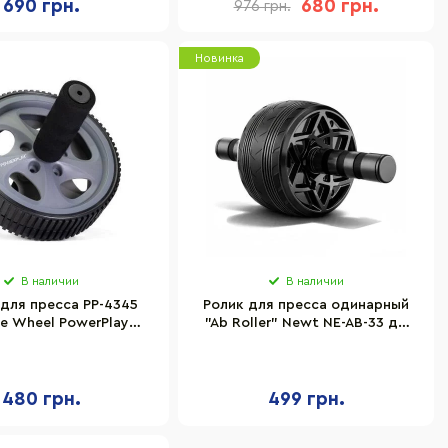
690 грн.
680 грн.
976 грн.
Новинка
В наличии
В наличии
для пресса PP-4345
Ролик для пресса одинарный
se Wheel PowerPlay
"Ab Roller" Newt NE-AB-33 до
P_4345 Серое
150 кг
480 грн.
499 грн.