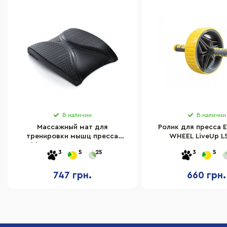
В наличии
В наличии
Массажный мат для
Ролик для пресса 
тренировки мышц пресса
WHEEL LiveUp L
Bambi MS 3537, 31 x 35,5 x 6,5 см
3
5
25
3
5
747 грн.
660 грн.