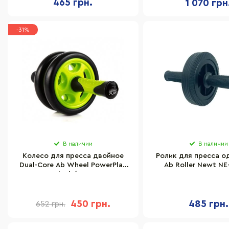
465 грн.
1 070 грн
-31%
В наличии
В наличии
Колесо для пресса двойное
Ролик для пресса о
Dual-Core Ab Wheel PowerPlay
Ab Roller Newt NE
PP_4327_Black/Green, Черно-
зеленое
450 грн.
485 грн.
652 грн.