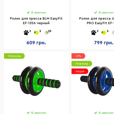
В наличии
В наличии
Ролик для пресса BLM EasyFit
Ролик для пресса A
EF-1356 черный
PRO EasyFit EF-
3
5
25
3
5
609 грн.
799 грн.
Новинка
-3%
Новинка
Акция
В наличии
В наличии