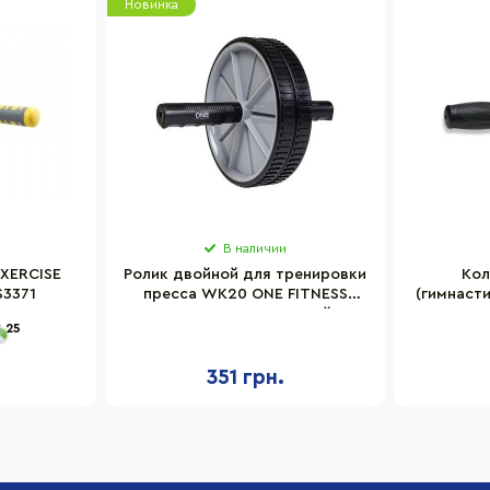
Новинка
В наличии
EXERCISE
Ролик двойной для тренировки
Кол
S3371
пресса WK20 ONE FITNESS
(гимнасти
5907695531657 черный
Sport GI-
25
351 грн.