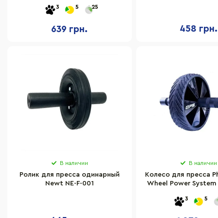
ACT0111 Black/Red, с
GI-4209 двой
3
5
25
ковриком, до 100 кг
458 грн.
639 грн.
В наличии
В наличии
Ролик для пресса одинарный
Колесо для пресса P
Newt NE-F-001
Wheel Power System
3
5