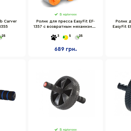
В наличии
b Carver
Ролик для пресса EasyFit EF-
Ролик 
1355
1357 с возвратным механизмом
EasyFit E
и счетчиком
25
3
5
25
689 грн.
В наличии