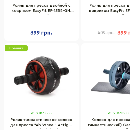
Ролик для пресса двойной с
Ролик для пресса д
ковриком EasyFit EF-1352-GN,
ковриком EasyFit EF
зеленый
синий
399 грн.
399 
409 грн.
Новинка
В наличии
В наличии
Ролик-гимнастическое колесо
Колесо для пресса
для пресса "Ab Wheel" Actiget
гимнастический) Gem