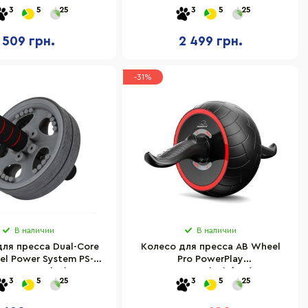
38x30x7,5 см
черный 44 x 12,8 x 12,8 см
3
5
25
3
5
25
509 грн.
2 499 грн.
-31%
В наличии
В наличии
ля пресса Dual-Core
Колесо для пресса AB Wheel
l Power System PS-
Pro PowerPlay
42_Grey-Black
PP_4326_Black/Red, с
3
5
25
3
5
25
обратным механизмом