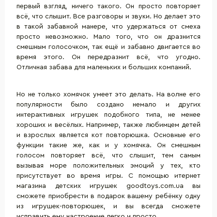
первый взгляд, ничего такого. Он просто повторяет
всё, что слышит. Все разговоры и звуки. Но делает это
в такой забавной манере, что удержаться от смеха
просто невозможно. Мало того, что он дразнится
смешным голосочком, так ещё и забавно двигается во
время этого. Он передразнит всё, что угодно.
Отличная забава для маленьких и больших компаний.
Но не только хомячок умеет это делать. На волне его
популярности было создано немало и других
интерактивных игрушек
подобного типа, не менее
хороших и весёлых. Например, также любимцем детей
и взрослых является кот повторюшка. Основные его
функции такие же, как и у хомячка. Он смешным
голосом повторяет всё, что слышит, тем самым
вызывая море положительных эмоций у тех, кто
присутствует во время игры. C помощью итернет
магазина детских игрушек goodtoys.com.ua вы
сможете приобрести в подарок вашему ребёнку одну
из игрушек-повторюшек, и вы всегда сможете
исправить ему настроение легко и просто.