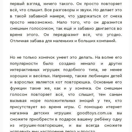
первый взгляд, ничего такого. Он просто повторяет
всё, что слышит. Все разговоры и звуки. Но делает это
в такой забавной манере, что удержаться от смеха
просто невозможно. Мало того, что он дразнится
смешным голосочком, так ещё и забавно двигается во
время этого. Он передразнит всё, что угодно.
Отличная забава для маленьких и больших компаний.
Но не только хомячок умеет это делать. На волне его
популярности было создано немало и других
интерактивных игрушек
подобного типа, не менее
хороших и весёлых. Например, также любимцем детей
и взрослых является кот повторюшка. Основные его
функции такие же, как и у хомячка. Он смешным
голосом повторяет всё, что слышит, тем самым
вызывая море положительных эмоций у тех, кто
присутствует во время игры. C помощью итернет
магазина детских игрушек goodtoys.com.ua вы
сможете приобрести в подарок вашему ребёнку одну
из игрушек-повторюшек, и вы всегда сможете
исправить ему настроение легко и просто.