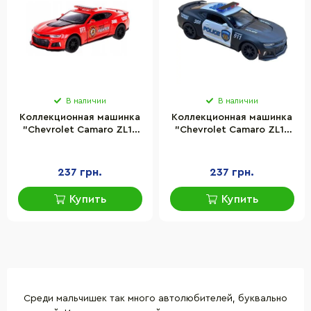
В наличии
В наличии
Коллекционная машинка
Коллекционная машинка
"Chevrolet Camaro ZL1"
"Chevrolet Camaro ZL1"
Kinsmart KT5399WPR(Red)
Kinsmart
масштаб 1:42
KT5399WPR(Black)
масштаб 1:42
237 грн.
237 грн.
Купить
Купить
Среди мальчишек так много автолюбителей, буквально