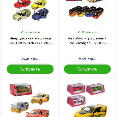
В наличии
В наличии
Инерционная машинка
Автобус игрушечный
FORD MUSTANG GT 2006
Volkswagen T2 BUS
Kinsmart КТ5091, 1:42
Kinsmart KT5376W
инерционная
248 грн.
232 грн.
Купить
Купить