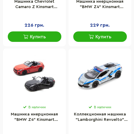
Машинка Chevrolet
Машинка инерционная
Camaro Z Kinsmart
"BMW Z4" Kinsmart
KT5341W инерционная,
KT5419W масштаб 1:36
1:37
226 грн.
229 грн.
Купить
Купить
В наличии
В наличии
Машинка инерционная
Коллекционная машинка
"BMW Z4" Kinsmart
"Lamborghini Revuelto"
KT5419W масштаб 1:36
Kinsmart
KT5459WPR(Silver)