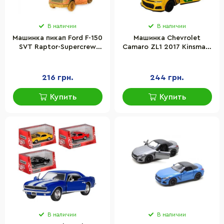
В наличии
В наличии
Машинка пикап Ford F-150
Машинка Chevrolet
SVT Raptor-Supercrew
Camaro ZL1 2017 Kinsmart
Muddy Kinsmart
KT5399FW инерционная,
KT5365WY инерционная,
1:38
1:46
216 грн.
244 грн.
Купить
Купить
В наличии
В наличии