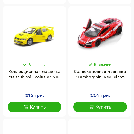
В наличии
В наличии
Коллекционная машинка
Коллекционная машинка
"Mitsubishi Evolution VII"
"Lamborghini Revuelto"
Kinsmart KT5052W(Yellow)
Kinsmart KT5459WPR(Red)
масштаб 1:42
масштаб 1:42
216 грн.
224 грн.
Купить
Купить