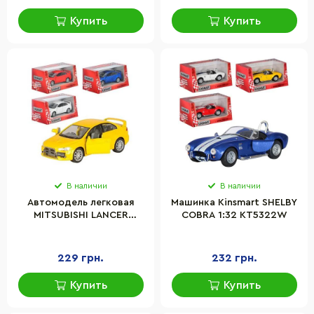
Купить
Купить
В наличии
В наличии
Автомодель легковая
Машинка Kinsmart SHELBY
MITSUBISHI LANCER
COBRA 1:32 KT5322W
EVOLUTION Kinsmart
KT5329W инерционная,
масштаб 1:36
229 грн.
232 грн.
Купить
Купить