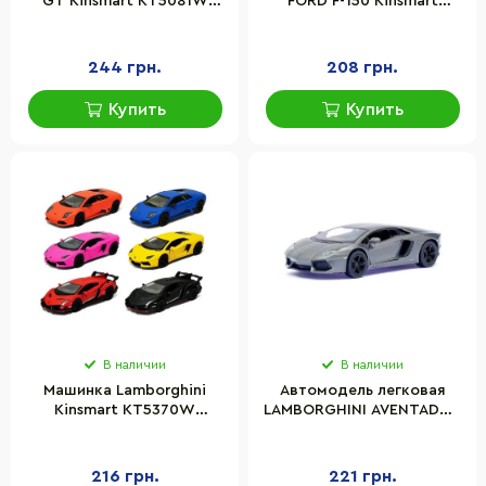
GT Kinsmart KT5081W
FORD F-150 Kinsmart
инерционная, 1:36
KT5365 металл
244 грн.
208 грн.
Купить
Купить
В наличии
В наличии
Машинка Lamborghini
Автомодель легковая
Kinsmart KT5370W
LAMBORGHINI AVENTADOR
инерционная, 1:36
LP 700-4, 5'' Kinsmart
KT5355W инерционная,
масштаб 1:38
216 грн.
221 грн.