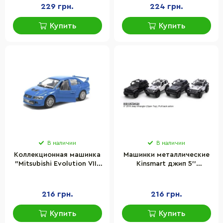
масштаб 1:42
229 грн.
224 грн.
Купить
Купить
В наличии
В наличии
Коллекционная машинка
Машинки металлические
"Mitsubishi Evolution VII"
Kinsmart джип 5''
Kinsmart KT5052W(Blue)
KT5412WH Jeep Wrangler
масштаб 1:42
216 грн.
216 грн.
Купить
Купить