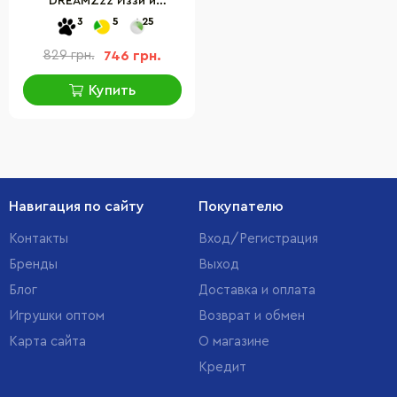
DREAMZzz Иззи и
крольчатка Бунчу 71453,
3
5
25
259 деталей
829 грн.
746 грн.
Купить
Навигация по сайту
Покупателю
Контакты
Вход/Регистрация
Бренды
Выход
Блог
Доставка и оплата
Игрушки оптом
Возврат и обмен
Карта сайта
О магазине
Кредит