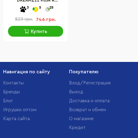
DREAMZzz Иззи и
крольчатка Бунчу 71453,
3
5
25
259 деталей
829 грн.
746 грн.
Купить
Навигация по сайту
Покупателю
Контакты
Вход/Регистрация
Бренды
Выход
Блог
Доставка и оплата
Игрушки оптом
Возврат и обмен
Карта сайта
О магазине
Кредит