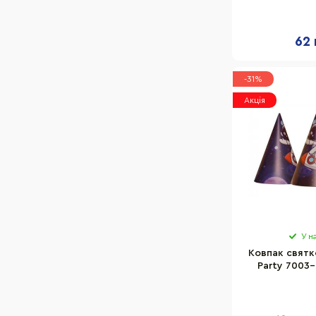
7003-0004, 15
20
62 
-31%
Акція
У н
Ковпак святк
Party 7003-
упаков