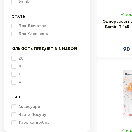
Bambi
У н
СТАТЬ
Одноразові па
Для Дівчаток
Bambi T-165-
10
Для Хлопчиків
90 
КІЛЬКІСТЬ ПРЕДМЕТІВ В НАБОРІ
20
10
1
4
ТИП
Аксесуари
Набір Посуду
Тарілка дрібна
У н