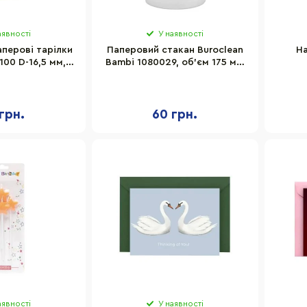
аявності
У наявності
перові тарілки
Паперовий стакан Buroclean
Н
100 D-16,5 мм,
Bambi 1080029, об’єм 175 мл,
0 шт
50 штук
DT
грн.
60 грн.
аявності
У наявності