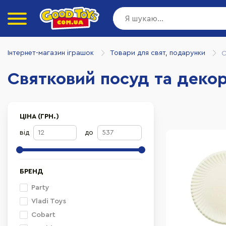
Інтернет-магазин іграшок
Товари для свят, подарунки
С
Святковий посуд та деко
ЦІНА (ГРН.)
від
до
БРЕНД
Party
Vladi Toys
Cobart