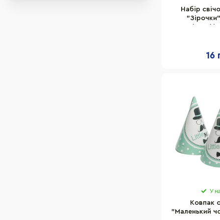
Набір свіч
"Зірочки"
1045(Peach) 
шт
16 
У н
Ковпак 
"Маленький чо