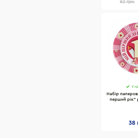
62 грн.
У н
Набір паперов
перший рік" 
7038-00
38 