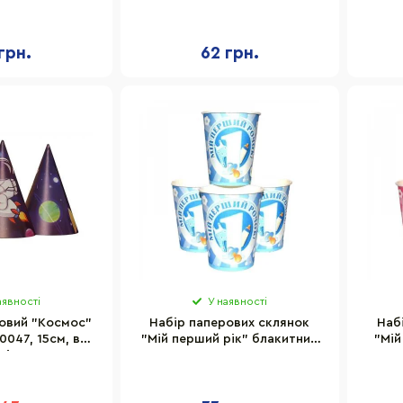
см, в упаковці
15см, в упаковці 20 шт
15
 шт
грн.
62 грн.
аявності
У наявності
овий "Космос"
Набір паперових склянок
Наб
0047, 15см, в
"Мій перший рік" блакитний
"Мій
ці 20 шт
Party 7036-0038, 10 шт
Pa