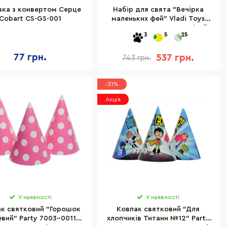
вка з конвертом Серце
Набір для свята "Вечірка
Cobart СS-GS-001
маленьких фей" Vladi Toys
VT6010-04 квест для дітей
3
5
25
77 грн.
537 грн.
743 грн.
-31%
Акція
У наявності
У наявності
ак святковий "Горошок
Ковпак святковий "Для
вий" Party 7003-0011,
хлопчиків Титани №12" Party