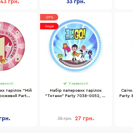
43 грн.
33 грн.
-29%
Акція
аявності
У наявності
их тарілок "Мій
Набір паперових тарілок
Свічк
рожевий Party
"Титани" Party 7038-0052, 10
Party 
38, 10 шт
шт.
грн.
27 грн.
38 грн.