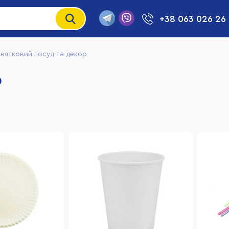
+38 063 026 26
вятковий посуд та декор
р