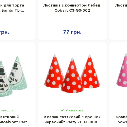
ок для торта
Листівка з конвертом Лебеді
Листі
 Bambi TL-
Cobart СS-GS-002
персиковий, 4
уки
грн.
77 грн.
аявності
У наявності
святковий
Ковпак святковий "Горошок
Ковп
ловічок" Party
червоний" Party 7003-0009,
роже