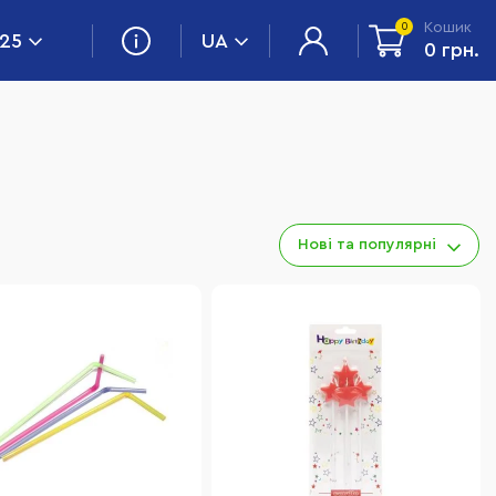
Кошик
0
 25
UA
0 грн.
Нові та популярні