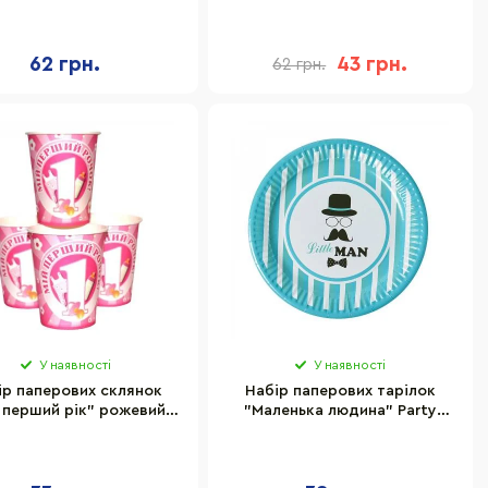
см, в упаковці 20 шт
7003-0036, 15см, в упаковці
20 шт
62 грн.
43 грн.
62 грн.
У наявності
У наявності
ір паперових склянок
Набір паперових тарілок
 перший рік" рожевий
"Маленька людина" Party
rty 7036-0039, 10 шт
7038-0008, 10 шт