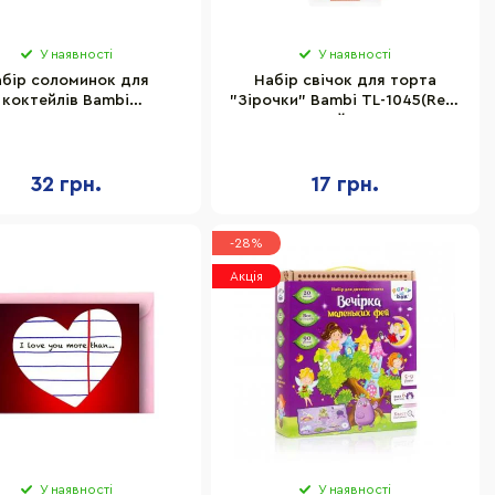
У наявності
У наявності
абір соломинок для
Набір свічок для торта
коктейлів Bambi
"Зірочки" Bambi TL-1045(Red)
000001744, 25 штук
червоний, 4 штуки
32 грн.
17 грн.
-28%
Акція
У наявності
У наявності